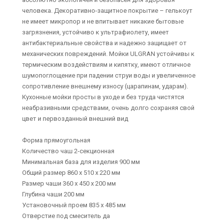
человека. Декоративно-защитное покрытие – гелькоут
не имеет микропор и не впитывает никакие бытовые
загрязнения, устойчиво к ультрафиолету, имеет
антибактериальные свойства и надежно защищает от
механических повреждений. Мойки ULGRAN устойчивы к
термическим воздействиям и кипятку, имеют отличное
шумопоглощение при падении струи воды и увеличенное
сопротивление внешнему износу (царапинам, ударам).
Кухонные мойки просты в уходе и без труда чистятся
неабразивными средствами, очень долго сохраняя свой
цвет и первозданный внешний вид
Форма прямоугольная
Количество чаш 2-секционная
Минимальная база для изделия 900 мм
Общий размер 860 х 510 х 220 мм
Размер чаши 360 х 450 х 200 мм
Глубина чаши 200 мм
Установочный проем 835 х 485 мм
Отверстие под смеситель да