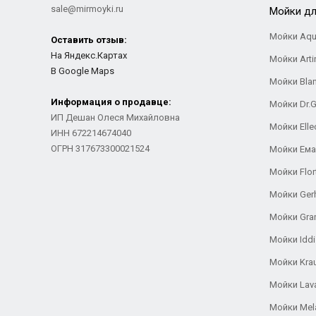
sale@mirmoyki.ru
Мойки дл
Мойки Aqu
Оставить отзыв:
На Яндекс.Картах
Мойки Arti
В Google Maps
Мойки Bla
Информация о продавце:
Мойки Dr.
ИП Дешан Олеся Михайловна
Мойки Elle
ИНН 672214674040
ОГРН 317673300021524
Мойки Ем
Мойки Flor
Мойки Ger
Мойки Gra
Мойки Iddi
Мойки Kra
Мойки Lav
Мойки Mel