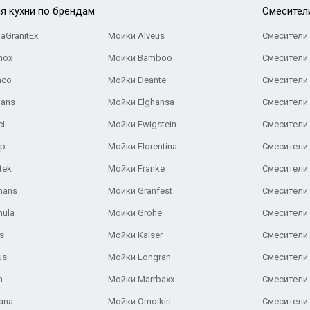
я кухни по брендам
Cмесител
aGranitEx
Мойки Alveus
Смесители 
nox
Мойки Bamboo
Смесители 
nco
Мойки Deante
Смесители
Gans
Мойки Elghansa
Смесители
ci
Мойки Ewigstein
Смесители 
ар
Мойки Florentina
Смесители E
tek
Мойки Franke
Смесители
hans
Мойки Granfest
Смесители 
nula
Мойки Grohe
Смесители
s
Мойки Kaiser
Смесители 
us
Мойки Longran
Смесители 
a
Мойки Marrbaxx
Смесители 
ana
Мойки Omoikiri
Смесители 