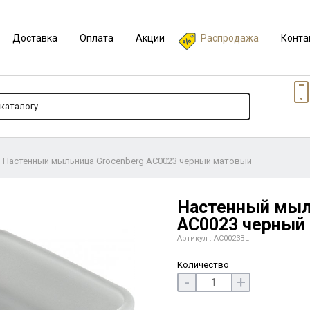
Доставка
Оплата
Акции
Распродажа
Конта
Настенный мыльница Grocenberg AC0023 черный матовый
Настенный мыл
AC0023 черный
Артикул : AC0023BL
Количество
-
+