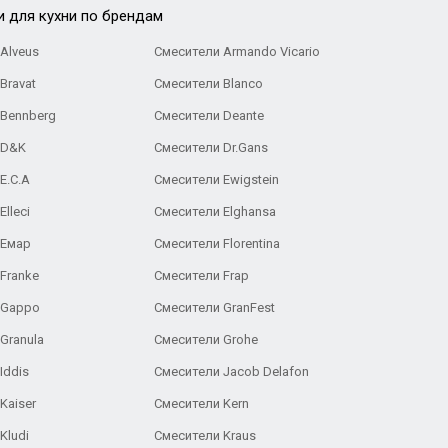
и для кухни по брендам
Alveus
Смесители Armando Vicario
Bravat
Смесители Blanco
 Bennberg
Смесители Deante
 D&K
Смесители Dr.Gans
E.C.A
Cмесители Ewigstein
lleci
Смесители Elghansa
 Емар
Смесители Florentina
Franke
Смесители Frap
 Gappo
Смесители GranFest
Granula
Смесители Grohe
Iddis
Смесители Jacob Delafon
Kaiser
Смесители Kern
Kludi
Смесители Kraus