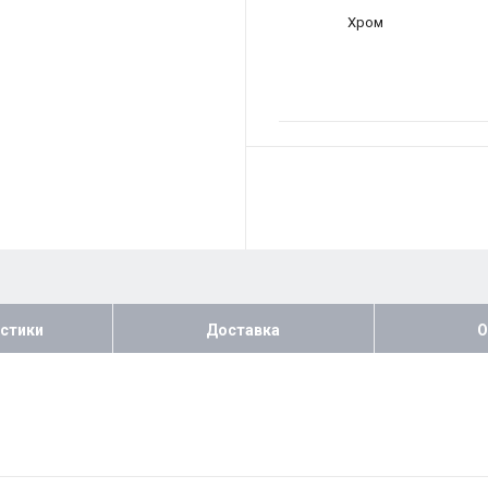
Хром
стики
Доставка
О