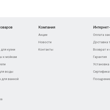
товаров
Компания
Интернет
Акции
Оплата за
Новости
Доставка 
 для кухни
Контакты
Возврат и
ы к мойкам
Гарантия
тели
Установка
для воды
Сертифика
а для ванной
Поощрение
жа