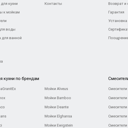
 для кухни
Контакты
Возврат и
ы к мойкам
Гарантия
тели
Установка
для воды
Сертифика
а для ванной
Поощрение
жа
я кухни по брендам
Cмесител
aGranitEx
Мойки Alveus
Смесители 
nox
Мойки Bamboo
Смесители 
nco
Мойки Deante
Смесители
Gans
Мойки Elghansa
Смесители
ci
Мойки Ewigstein
Смесители 