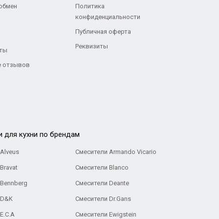
 обмен
Политика
конфиденциальности
Публичная оферта
Реквизиты
ты
 отзывов
и для кухни по брендам
Alveus
Смесители Armando Vicario
Bravat
Смесители Blanco
 Bennberg
Смесители Deante
 D&K
Смесители Dr.Gans
E.C.A
Cмесители Ewigstein