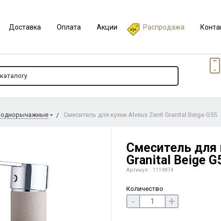
Доставка
Оплата
Акции
Распродажа
Конта
 однорычажные
Смеситель для кухни Alveus Zenit Granital Beige G55
Смеситель для к
Granital Beige G
Артикул : 1119874
Количество
-
+