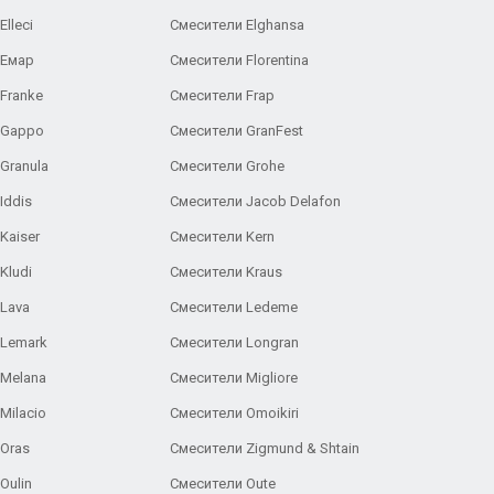
lleci
Смесители Elghansa
 Емар
Смесители Florentina
Franke
Смесители Frap
 Gappo
Смесители GranFest
Granula
Смесители Grohe
Iddis
Смесители Jacob Delafon
Kaiser
Смесители Kern
Kludi
Смесители Kraus
Lava
Смесители Ledeme
 Lemark
Смесители Longran
 Melana
Смесители Migliore
Milacio
Смесители Omoikiri
Oras
Смесители Zigmund & Shtain
Oulin
Смесители Oute