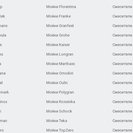
ар
Мойки Florentina
Смесители E
tek
Мойки Franke
Смесители
hans
Мойки Granfest
Смесители 
nula
Мойки Grohe
Смесители
s
Мойки Kaiser
Смесители 
us
Мойки Longran
Смесители 
a
Мойки Marrbaxx
Смесители 
ana
Мойки Omoikiri
Смесители 
el
Мойки Oulin
Смесители 
lmark
Мойки Polygran
Смесители
inox
Мойки Rossinka
Смесители
i
Мойки Schock
Смесители 
aman
Мойки Teka
Смесители 
ro
Мойки TopZero
Смесители 