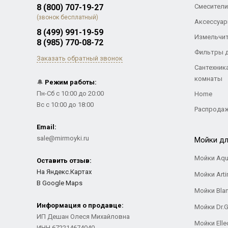
8 (800) 707-19-27
Смесители
(звонок бесплатный)
Аксессуар
8 (499) 991-19-59
Измельчи
8 (985) 770-08-72
Фильтры 
Заказать обратный звонок
Сантехник
комнаты
🔔
Режим работы:
Пн-Сб с 10:00 до 20:00
Home
Вс с 10:00 до 18:00
Распрода
Email:
sale@mirmoyki.ru
Мойки дл
Мойки Aqu
Оставить отзыв:
На Яндекс.Картах
Мойки Arti
В Google Maps
Мойки Bla
Информация о продавце:
Мойки Dr.
ИП Дешан Олеся Михайловна
Мойки Elle
ИНН 672214674040