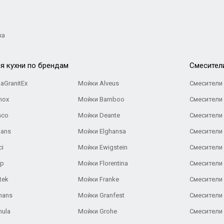
жа
я кухни по брендам
Cмесител
aGranitEx
Мойки Alveus
Смесители 
nox
Мойки Bamboo
Смесители 
nco
Мойки Deante
Смесители
Gans
Мойки Elghansa
Смесители
ci
Мойки Ewigstein
Смесители 
ар
Мойки Florentina
Смесители E
tek
Мойки Franke
Смесители
hans
Мойки Granfest
Смесители 
nula
Мойки Grohe
Смесители