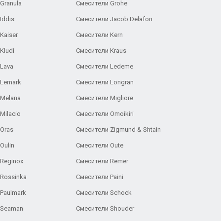
Granula
Смесители Grohe
Iddis
Смесители Jacob Delafon
Kaiser
Смесители Kern
Kludi
Смесители Kraus
Lava
Смесители Ledeme
 Lemark
Смесители Longran
 Melana
Смесители Migliore
Milacio
Смесители Omoikiri
Oras
Смесители Zigmund & Shtain
Oulin
Смесители Oute
Reginox
Смесители Remer
Rossinka
Смесители Paini
Paulmark
Смесители Schock
 Seaman
Смесители Shouder