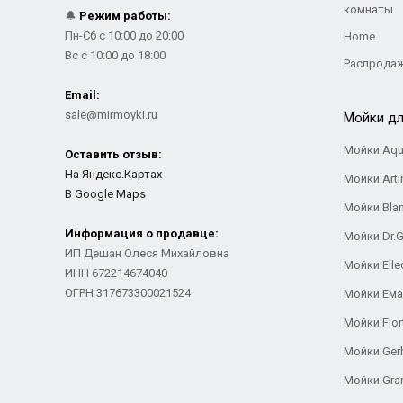
комнаты
🔔
Режим работы:
Пн-Сб с 10:00 до 20:00
Home
Вс с 10:00 до 18:00
Распрода
Email:
sale@mirmoyki.ru
Мойки дл
Мойки Aqu
Оставить отзыв:
На Яндекс.Картах
Мойки Arti
В Google Maps
Мойки Bla
Информация о продавце:
Мойки Dr.
ИП Дешан Олеся Михайловна
Мойки Elle
ИНН 672214674040
ОГРН 317673300021524
Мойки Ем
Мойки Flor
Мойки Ger
Мойки Gra