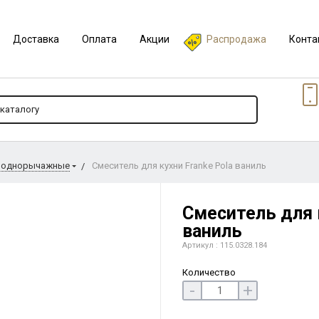
Доставка
Оплата
Акции
Распродажа
Конта
 однорычажные
Смеситель для кухни Franke Pola ваниль
Смеситель для к
ваниль
Артикул : 115.0328.184
Количество
-
+