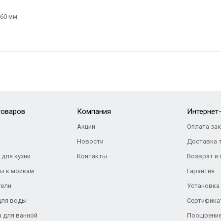
 60 мм
товаров
Компания
Интернет
Акции
Оплата за
Новости
Доставка 
 для кухни
Контакты
Возврат и
ы к мойкам
Гарантия
тели
Установка
для воды
Сертифика
а для ванной
Поощрение