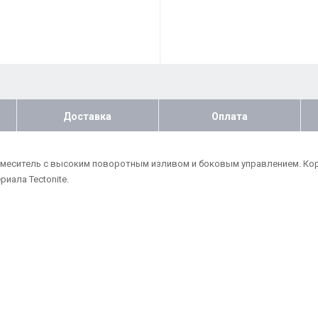
Доставка
Оплата
смеситель с высоким поворотным изливом и боковым управлением. Кор
иала Tectonite.