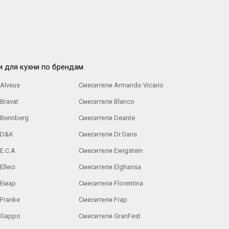
и для кухни по брендам
Alveus
Смесители Armando Vicario
Bravat
Смесители Blanco
 Bennberg
Смесители Deante
 D&K
Смесители Dr.Gans
E.C.A
Cмесители Ewigstein
lleci
Смесители Elghansa
 Емар
Смесители Florentina
Franke
Смесители Frap
 Gappo
Смесители GranFest