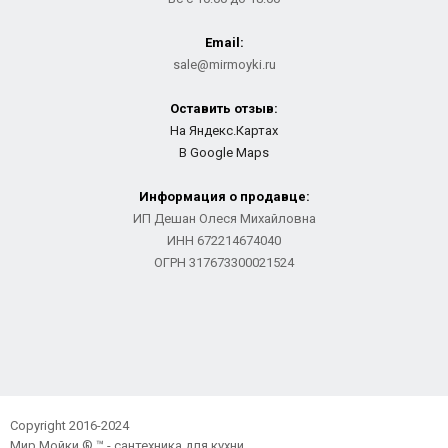
Email:
sale@mirmoyki.ru
Оставить отзыв:
На Яндекс.Картах
В Google Maps
Информация о продавце:
ИП Дешан Олеся Михайловна
ИНН 672214674040
ОГРН 317673300021524
Copyright 2016-2024
Мир Мойки ® ™ - сантехника для кухни