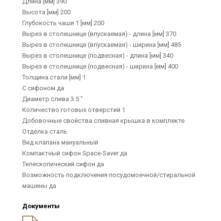
Длина [мм] 390
Высота [мм] 200
Глубокость чаши 1 [мм] 200
Вырез в столешнице (впускаемая) - длина [мм] 370
Вырез в столешнице (впускаемая) - ширина [мм] 485
Вырез в столешнице (подвесная) - длина [мм] 340
Вырез в столешнице (подвесная) - ширина [мм] 400
Толщина стали [мм] 1
С сифоном да
Диаметр слива 3.5 "
Количество готовых отверстий 1
Добовочные свойства сливная крышка в комплекте
Отделка сталь
Вид клапана мануальный
Компактный сифон Space-Saver да
Телескопический сифон да
Возможность подключения посудомоечной/стиральной
машины да
Документы