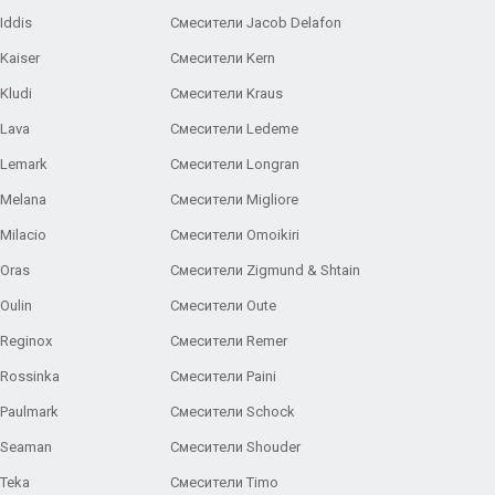
Iddis
Смесители Jacob Delafon
Kaiser
Смесители Kern
Kludi
Смесители Kraus
Lava
Смесители Ledeme
 Lemark
Смесители Longran
 Melana
Смесители Migliore
Milacio
Смесители Omoikiri
Oras
Смесители Zigmund & Shtain
Oulin
Смесители Oute
Reginox
Смесители Remer
Rossinka
Смесители Paini
Paulmark
Смесители Schock
 Seaman
Смесители Shouder
Teka
Смесители Timo