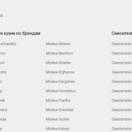
жа
я кухни по брендам
Cмесител
aGranitEx
Мойки Alveus
Смесители 
nox
Мойки Bamboo
Смесители 
nco
Мойки Deante
Смесители
Gans
Мойки Elghansa
Смесители
ci
Мойки Ewigstein
Смесители 
ар
Мойки Florentina
Смесители E
tek
Мойки Franke
Смесители
hans
Мойки Granfest
Смесители 
nula
Мойки Grohe
Смесители
s
Мойки Kaiser
Смесители 