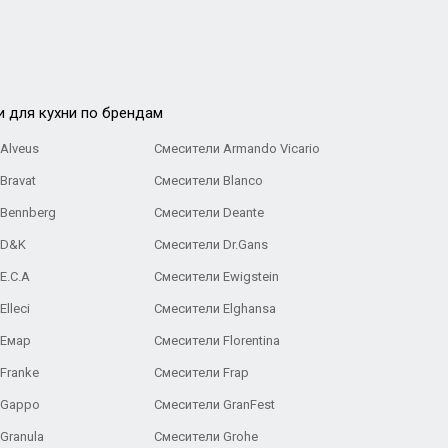
и для кухни по брендам
Alveus
Смесители Armando Vicario
Bravat
Смесители Blanco
 Bennberg
Смесители Deante
 D&K
Смесители Dr.Gans
E.C.A
Cмесители Ewigstein
lleci
Смесители Elghansa
 Емар
Смесители Florentina
Franke
Смесители Frap
 Gappo
Смесители GranFest
Granula
Смесители Grohe