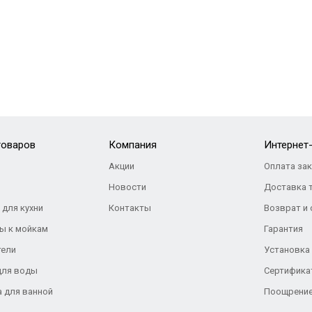
товаров
Компания
Интернет
Акции
Оплата за
Новости
Доставка 
 для кухни
Контакты
Возврат и
ы к мойкам
Гарантия
тели
Установка
для воды
Сертифика
а для ванной
Поощрение