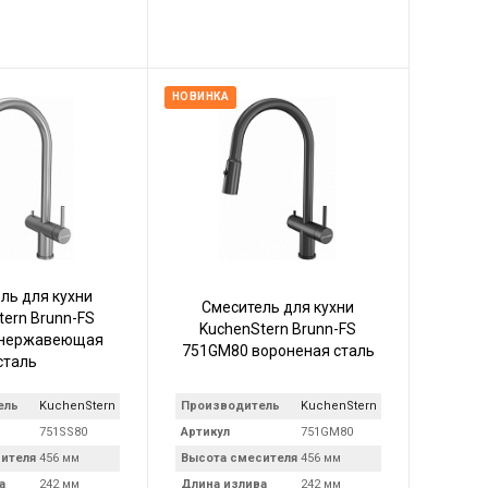
НОВИНКА
ль для кухни
Смеситель для кухни
tern Brunn-FS
KuchenStern Brunn-FS
 нержавеющая
751GM80 вороненая сталь
сталь
ель
KuchenStern
Производитель
KuchenStern
751SS80
Артикул
751GM80
ителя
456 мм
Высота смесителя
456 мм
а
242 мм
Длина излива
242 мм