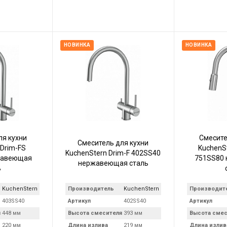
НОВИНКА
НОВИНКА
ля кухни
Смесите
Смеситель для кухни
 Drim-FS
KuchenS
KuchenStern Drim-F 402SS40
жавеющая
751SS80
нержавеющая сталь
ь
KuchenStern
Производитель
KuchenStern
Производит
403SS40
Артикул
402SS40
Артикул
я
448 мм
Высота смесителя
393 мм
Высота смес
220 мм
Длина излива
219 мм
Длина излив