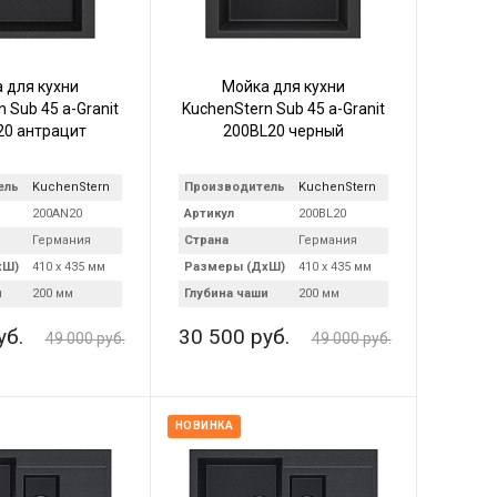
 для кухни
Мойка для кухни
 Sub 45 a-Granit
KuchenStern Sub 45 a-Granit
0 антрацит
200BL20 черный
ель
KuchenStern
Производитель
KuchenStern
200AN20
Артикул
200BL20
Германия
Страна
Германия
хШ)
410 х 435 мм
Размеры (ДхШ)
410 х 435 мм
и
200 мм
Глубина чаши
200 мм
уб.
30 500 руб.
49 000 руб.
49 000 руб.
НОВИНКА