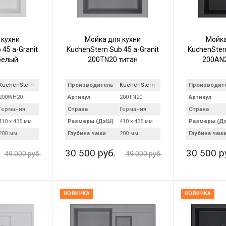
 кухни
Мойка для кухни
Мойка
45 a-Granit
KuchenStern Sub 45 a-Granit
KuchenStern
белый
200TN20 титан
200AN2
KuchenStern
Производитель
KuchenStern
Производит
200WH20
Артикул
200TN20
Артикул
Германия
Страна
Германия
Страна
410 х 435 мм
Размеры (ДхШ)
410 х 435 мм
Размеры (Д
200 мм
Глубина чаши
200 мм
Глубина чаш
30 500 руб.
30 500 р
49 000 руб.
49 000 руб.
НОВИНКА
НОВИНКА