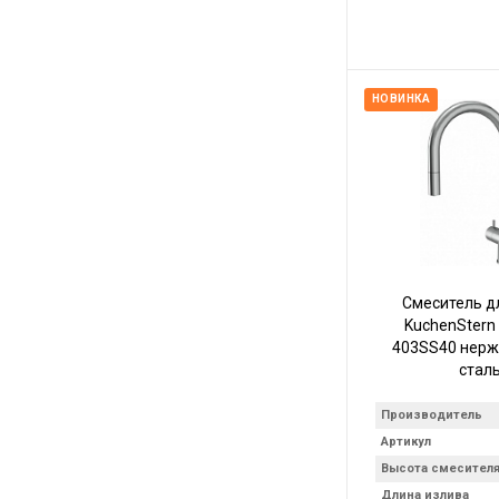
НОВИНКА
Смеситель д
KuchenStern
403SS40 нер
стал
Производитель
Артикул
Высота смесител
Длина излива