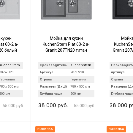
 кухни
Мойка для кухни
Мойка
at 60-2 a-
KuchenStern Plat 60-2 a-
KuchenSte
20 белый
Granit 207TN20 титан
Granit 20
KuchenStern
Производитель
KuchenStern
Производит
207WH20
Артикул
207TN20
Артикул
Германия
Страна
Германия
Страна
780 х 500 мм
Размеры (ДхШ)
780 х 500 мм
Размеры (Д
200 мм
Глубина чаши
200 мм
Глубина чаш
38 000 руб.
38 000 р
55 000 руб.
55 000 руб.
НОВИНКА
НОВИНКА