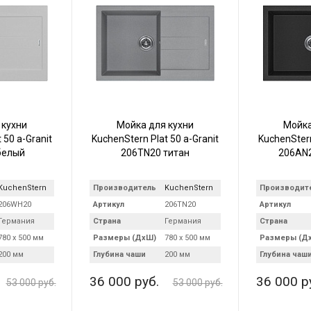
 кухни
Мойка для кухни
Мойка
 50 a-Granit
KuchenStern Plat 50 a-Granit
KuchenStern
белый
206TN20 титан
206AN2
KuchenStern
Производитель
KuchenStern
Производит
206WH20
Артикул
206TN20
Артикул
Германия
Страна
Германия
Страна
780 х 500 мм
Размеры (ДхШ)
780 х 500 мм
Размеры (Д
200 мм
Глубина чаши
200 мм
Глубина чаш
36 000 руб.
36 000 р
53 000 руб.
53 000 руб.