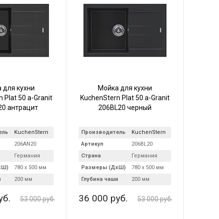
 для кухни
Мойка для кухни
 Plat 50 a-Granit
KuchenStern Plat 50 a-Granit
0 антрацит
206BL20 черный
ель
KuchenStern
Производитель
KuchenStern
206AN20
Артикул
206BL20
Германия
Страна
Германия
хШ)
780 х 500 мм
Размеры (ДхШ)
780 х 500 мм
и
200 мм
Глубина чаши
200 мм
уб.
36 000 руб.
53 000 руб.
53 000 руб.