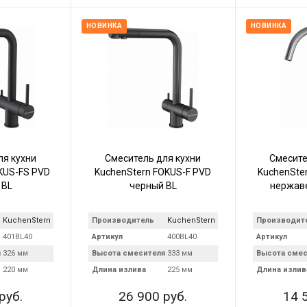
НОВИНКА
НОВИНКА
ля кухни
Смеситель для кухни
Смесите
KUS-FS PVD
KuchenStern FOKUS-F PVD
KuchenSte
 BL
черный BL
нержав
KuchenStern
Производитель
KuchenStern
Производит
401BL40
Артикул
400BL40
Артикул
я
326 мм
Высота смесителя
333 мм
Высота смес
220 мм
Длина излива
225 мм
Длина излив
руб.
26 900 руб.
14 