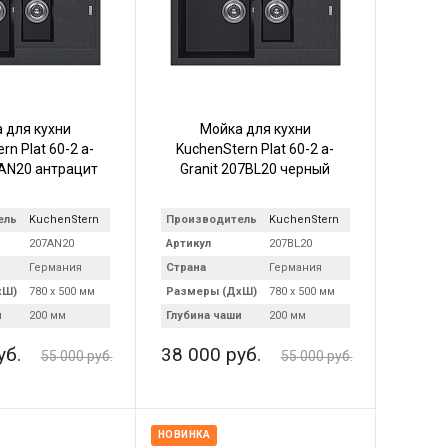
 для кухни
Мойка для кухни
rn Plat 60-2 a-
KuchenStern Plat 60-2 a-
7AN20 антрацит
Granit 207BL20 черный
ель
KuchenStern
Производитель
KuchenStern
207AN20
Артикул
207BL20
Германия
Страна
Германия
хШ)
780 х 500 мм
Размеры (ДхШ)
780 х 500 мм
и
200 мм
Глубина чаши
200 мм
уб.
38 000 руб.
55 000 руб.
55 000 руб.
НОВИНКА