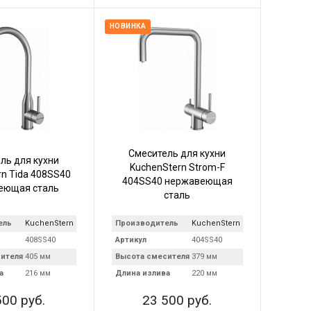
НОВИНКА
Смеситель для кухни
ль для кухни
KuchenStern Strom-F
rn Tida 408SS40
404SS40 нержавеющая
еющая сталь
сталь
ель
KuchenStern
Производитель
KuchenStern
408SS40
Артикул
404SS40
ителя
405 мм
Высота смесителя
379 мм
а
216 мм
Длина излива
220 мм
500 руб.
23 500 руб.