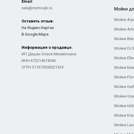
Email:
sale@mirmoyki.ru
Мойки дл
Мойки Aqu
Оставить отзыв:
На Яндекс.Картах
Мойки Arti
В Google Maps
Мойки Bla
Информация о продавце:
Мойки Dr.
ИП Дешан Олеся Михайловна
Мойки Elle
ИНН 672214674040
ОГРН 317673300021524
Мойки Ем
Мойки Flor
Мойки Ger
Мойки Gra
Мойки Iddi
Мойки Kra
Мойки Lav