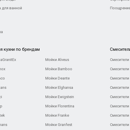
а для ванной
Поощрение
жа
я кухни по брендам
Cмесител
aGranitEx
Мойки Alveus
Смесители 
nox
Мойки Bamboo
Смесители 
nco
Мойки Deante
Смесители
Gans
Мойки Elghansa
Смесители
ci
Мойки Ewigstein
Смесители 
ар
Мойки Florentina
Смесители E
tek
Мойки Franke
Смесители
hans
Мойки Granfest
Смесители 