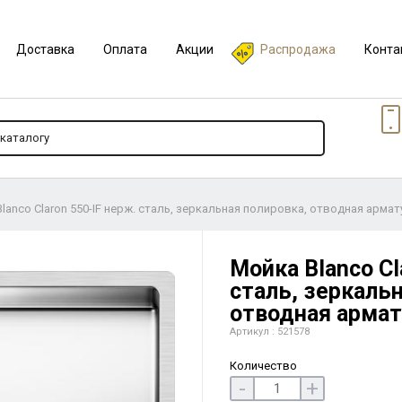
Доставка
Оплата
Акции
Распродажа
Конта
lanco Claron 550-IF нерж. сталь, зеркальная полировка, отводная армату
Мойка Blanco Cl
сталь, зеркальн
отводная армату
Артикул : 521578
Количество
-
+