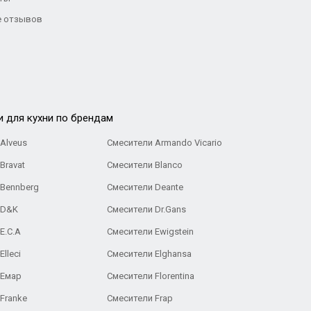
 отзывов
и для кухни по брендам
Alveus
Смесители Armando Vicario
Bravat
Смесители Blanco
 Bennberg
Смесители Deante
 D&K
Смесители Dr.Gans
E.C.A
Cмесители Ewigstein
lleci
Смесители Elghansa
 Емар
Смесители Florentina
Franke
Смесители Frap