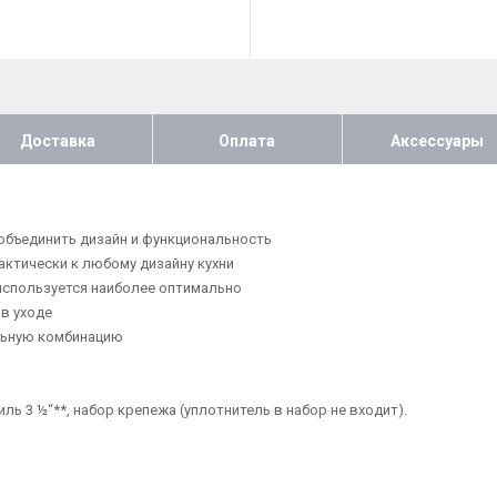
Доставка
Оплата
Аксессуары
 объединить дизайн и функциональность
ктически к любому дизайну кухни
используется наиболее оптимально
в уходе
льную комбинацию
ь 3 ½“**, набор крепежа (уплотнитель в набор не входит).