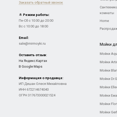
Заказать обратный звонок
Сантехник
комнаты
🔔
Режим работы:
Пн-Сб с 10:00 до 20:00
Home
Вс с 10:00 до 18:00
Распрода
Email:
sale@mirmoyki.ru
Мойки дл
Мойки Aqu
Оставить отзыв:
На Яндекс.Картах
Мойки Arti
В Google Maps
Мойки Bla
Информация о продавце:
Мойки Dr.
ИП Дешан Олеся Михайловна
Мойки Elle
ИНН 672214674040
ОГРН 317673300021524
Мойки Ем
Мойки Flor
Мойки Ger