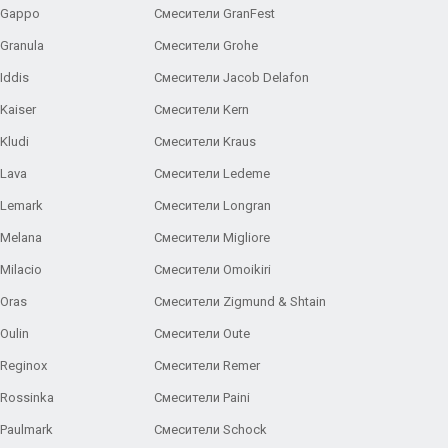
 Gappo
Смесители GranFest
Granula
Смесители Grohe
Iddis
Смесители Jacob Delafon
Kaiser
Смесители Kern
Kludi
Смесители Kraus
Lava
Смесители Ledeme
 Lemark
Смесители Longran
 Melana
Смесители Migliore
Milacio
Смесители Omoikiri
Oras
Смесители Zigmund & Shtain
Oulin
Смесители Oute
Reginox
Смесители Remer
Rossinka
Смесители Paini
Paulmark
Смесители Schock