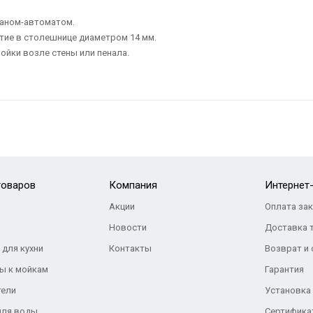
паном-автоматом.
тие в столешнице диаметром 14 мм.
ойки возле стены или пенала.
товаров
Компания
Интернет
Акции
Оплата за
Новости
Доставка 
 для кухни
Контакты
Возврат и
ы к мойкам
Гарантия
тели
Установка
для воды
Сертифика