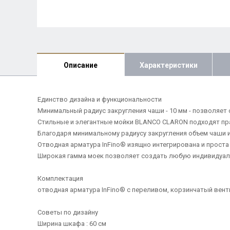
Описание
Характеристики
Единство дизайна и функциональности
Минимальный радиус закругления чаши - 10 мм - позволяет
Стильные и элегантные мойки BLANCO CLARON подходят пра
Благодаря минимальному радиусу закругления объем чаши 
Отводная арматура InFino® изящно интегрирована и проста 
Широкая гамма моек позволяет создать любую индивидуа
Комплектация
отводная арматура InFino® с переливом, корзинчатый вентил
Советы по дизайну
Ширина шкафа : 60 см