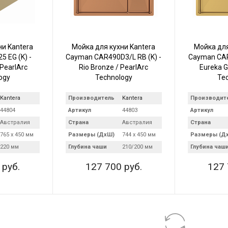
ни Kantera
Мойка для кухни Kantera
Мойка для
 EG (K) -
Cayman CAR490D3/L RB (K) -
Cayman CAR
 PearlArc
Rio Bronze / PearlArc
Eureka G
ogy
Technology
Te
Kantera
Производитель
Kantera
Производит
44804
Артикул
44803
Артикул
Австралия
Страна
Австралия
Страна
765 х 450 мм
Размеры (ДхШ)
744 х 450 мм
Размеры (Д
220 мм
Глубина чаши
210/200 мм
Глубина чаш
 руб.
127 700 руб.
127 