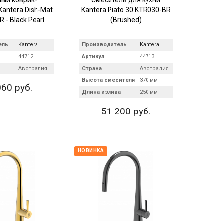
ый коврик-
Смеситель для кухни
Kantera Dish-Mat
Kantera Piato 30 KTR030-BR
 - Black Pearl
(Brushed)
ель
Kantera
Производитель
Kantera
44712
Артикул
44713
Австралия
Страна
Австралия
Высота смесителя
370 мм
060 руб.
Длина излива
250 мм
51 200 руб.
НОВИНКА