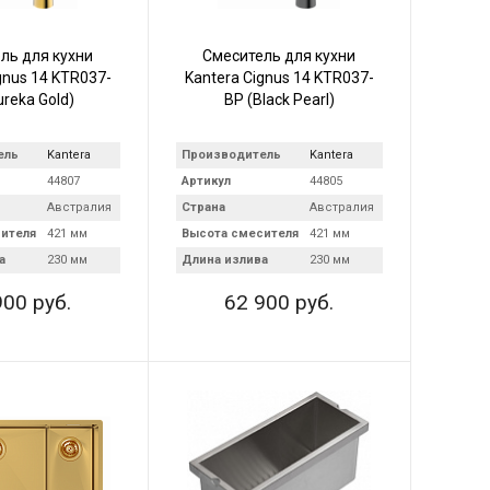
ль для кухни
Смеситель для кухни
gnus 14 KTR037-
Kantera Cignus 14 KTR037-
ureka Gold)
BP (Black Pearl)
ель
Kantera
Производитель
Kantera
44807
Артикул
44805
Австралия
Страна
Австралия
ителя
421 мм
Высота смесителя
421 мм
а
230 мм
Длина излива
230 мм
900 руб.
62 900 руб.