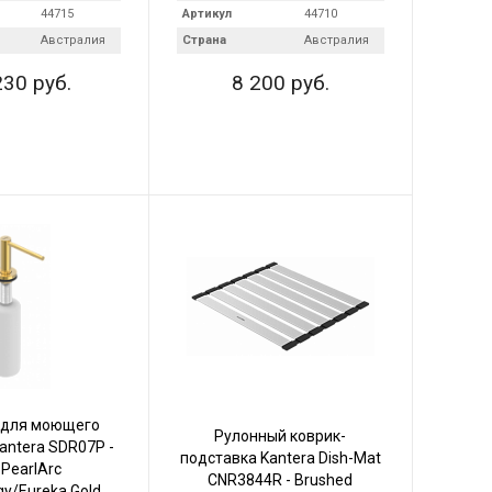
44715
Артикул
44710
Австралия
Страна
Австралия
230 руб.
8 200 руб.
 для моющего
Рулонный коврик-
antera SDR07P -
подставка Kantera Dish-Mat
 PearlArc
CNR3844R - Brushed
gy/Eureka Gold