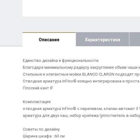
Описание
Характеристики
Единство дизайна и функциональности
Благодаря минимальному радиусу закругления объем чаши 
Стильные и элегантные мойки BLANCO CLARON подходят пра
Отводная арматура InFino® изящно интегрирована и проста 
Плоский кант IF
Комплектация
отводная арматура InFino® с переливом, клапан-автомат 3 
арматура для двух чаш, набор крепежа (уплотнитель в набор
Советы по дизайну
Ширина шкафа : 60 см