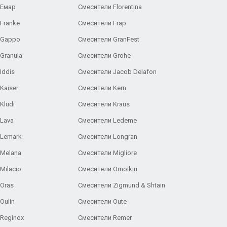
 Емар
Смесители Florentina
Franke
Смесители Frap
 Gappo
Смесители GranFest
Granula
Смесители Grohe
Iddis
Смесители Jacob Delafon
Kaiser
Смесители Kern
Kludi
Смесители Kraus
Lava
Смесители Ledeme
 Lemark
Смесители Longran
 Melana
Смесители Migliore
Milacio
Смесители Omoikiri
Oras
Смесители Zigmund & Shtain
Oulin
Смесители Oute
Reginox
Смесители Remer