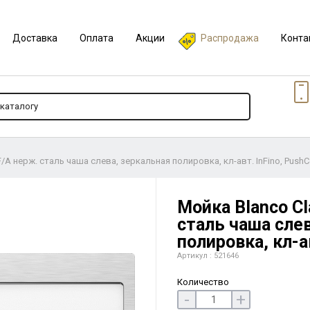
Доставка
Оплата
Акции
Распродажа
Конта
F/A нерж. сталь чаша слева, зеркальная полировка, кл-авт. InFino, PushC
Мойка Blanco Cl
сталь чаша сле
полировка, кл-ав
Артикул : 521646
Количество
-
+