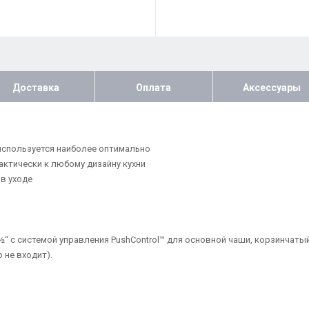
Доставка
Оплата
Аксессуары
используется наиболее оптимально
ктически к любому дизайну кухни
в уходе
½“ с системой управления PushControl™ для основной чаши, корзинчаты
 не входит).