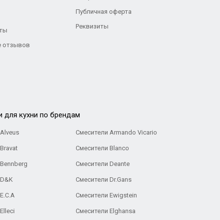
Публичная оферта
Реквизиты
ты
 отзывов
и для кухни по брендам
Alveus
Смесители Armando Vicario
Bravat
Смесители Blanco
 Bennberg
Смесители Deante
 D&K
Смесители Dr.Gans
E.C.A
Cмесители Ewigstein
lleci
Смесители Elghansa