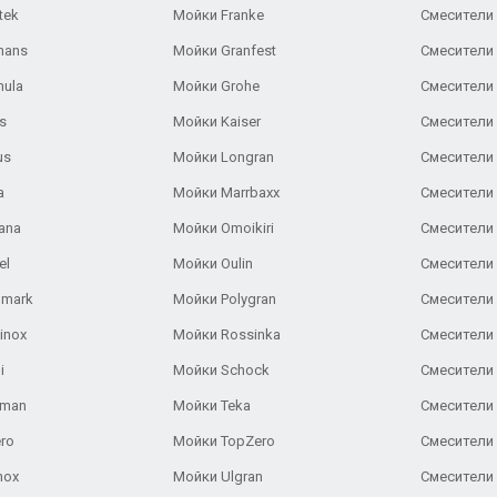
tek
Мойки Franke
Смесители
hans
Мойки Granfest
Смесители 
nula
Мойки Grohe
Смесители
s
Мойки Kaiser
Смесители 
us
Мойки Longran
Смесители 
a
Мойки Marrbaxx
Смесители 
ana
Мойки Omoikiri
Смесители 
el
Мойки Oulin
Смесители 
lmark
Мойки Polygran
Смесители
inox
Мойки Rossinka
Смесители
i
Мойки Schock
Смесители 
aman
Мойки Teka
Смесители 
ro
Мойки TopZero
Смесители 
nox
Мойки Ulgran
Смесители 