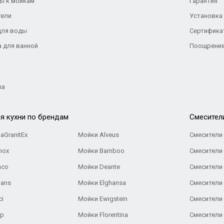
ы к мойкам
Гарантия
тели
Установка
для воды
Сертифика
а для ванной
Поощрение
жа
я кухни по брендам
Cмесител
aGranitEx
Мойки Alveus
Смесители 
nox
Мойки Bamboo
Смесители 
nco
Мойки Deante
Смесители
Gans
Мойки Elghansa
Смесители
ci
Мойки Ewigstein
Смесители 
ар
Мойки Florentina
Смесители E