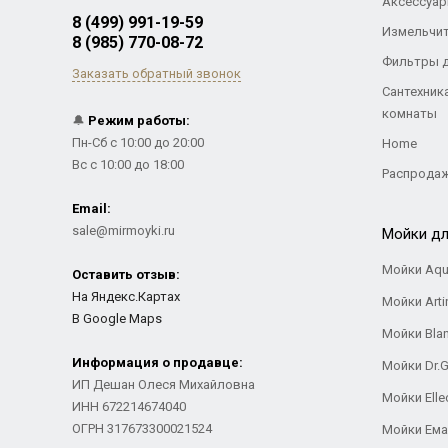
Аксессуар
8 (499) 991-19-59
Измельчи
8 (985) 770-08-72
Фильтры 
Заказать обратный звонок
Сантехник
комнаты
🔔
Режим работы:
Пн-Сб с 10:00 до 20:00
Home
Вс с 10:00 до 18:00
Распрода
Email:
sale@mirmoyki.ru
Мойки дл
Мойки Aqu
Оставить отзыв:
На Яндекс.Картах
Мойки Arti
В Google Maps
Мойки Bla
Информация о продавце:
Мойки Dr.
ИП Дешан Олеся Михайловна
Мойки Elle
ИНН 672214674040
ОГРН 317673300021524
Мойки Ем