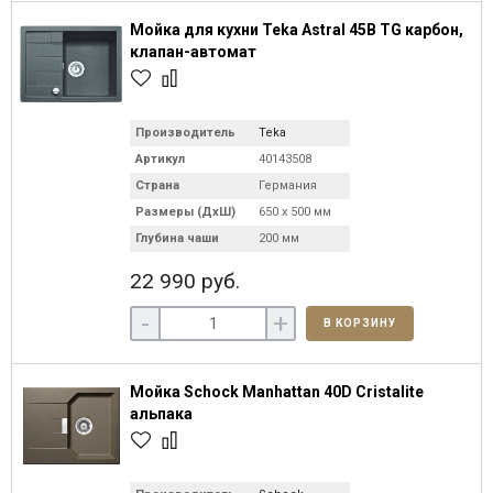
Мойка для кухни Teka Astral 45B TG карбон,
клапан-автомат
Производитель
Teka
Артикул
40143508
Страна
Германия
Размеры (ДхШ)
650 х 500 мм
Глубина чаши
200 мм
22 990 руб.
-
+
В КОРЗИНУ
Мойка Schock Manhattan 40D Cristalite
альпака