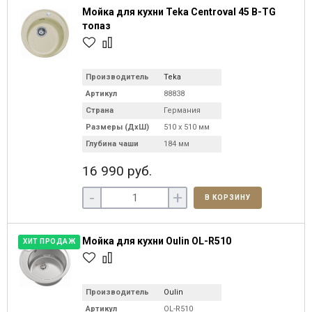
Мойка для кухни Teka Centroval 45 B-TG
топаз
Производитель
Teka
Артикул
88838
Страна
Германия
Размеры (ДхШ)
510 х 510 мм
Глубина чаши
184 мм
16 990 руб.
-
+
В КОРЗИНУ
Мойка для кухни Oulin OL-R510
ХИТ ПРОДАЖ
Производитель
Oulin
Артикул
OL-R510