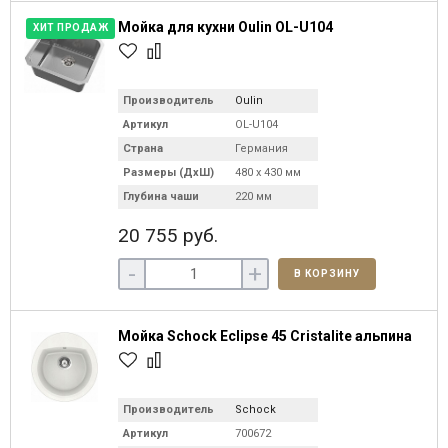
Мойка для кухни Oulin OL-U104
ХИТ ПРОДАЖ
Производитель
Oulin
Артикул
OL-U104
Страна
Германия
Размеры (ДхШ)
480 х 430 мм
Глубина чаши
220 мм
20 755 руб.
-
+
В КОРЗИНУ
Мойка Schock Eclipse 45 Cristalite альпина
Производитель
Schock
Артикул
700672