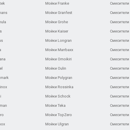
tek
Мойки Franke
Смесители
hans
Мойки Granfest
Смесители 
nula
Мойки Grohe
Смесители
s
Мойки Kaiser
Смесители 
us
Мойки Longran
Смесители 
a
Мойки Marrbaxx
Смесители 
ana
Мойки Omoikiri
Смесители 
el
Мойки Oulin
Смесители 
lmark
Мойки Polygran
Смесители
inox
Мойки Rossinka
Смесители
i
Мойки Schock
Смесители 
aman
Мойки Teka
Смесители 
ro
Мойки TopZero
Смесители 
nox
Мойки Ulgran
Смесители 