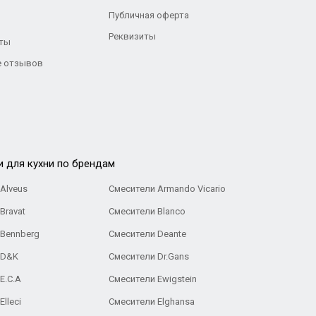
Публичная оферта
Реквизиты
ты
 отзывов
и для кухни по брендам
Alveus
Смесители Armando Vicario
Bravat
Смесители Blanco
 Bennberg
Смесители Deante
 D&K
Смесители Dr.Gans
E.C.A
Cмесители Ewigstein
lleci
Смесители Elghansa