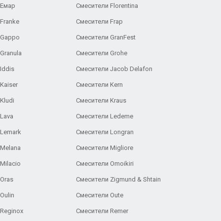
 Емар
Смесители Florentina
Franke
Смесители Frap
 Gappo
Смесители GranFest
Granula
Смесители Grohe
Iddis
Смесители Jacob Delafon
Kaiser
Смесители Kern
Kludi
Смесители Kraus
Lava
Смесители Ledeme
 Lemark
Смесители Longran
 Melana
Смесители Migliore
Milacio
Смесители Omoikiri
Oras
Смесители Zigmund & Shtain
Oulin
Смесители Oute
Reginox
Смесители Remer