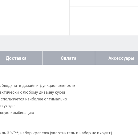
Доставка
Оплата
Аксессуары
 объединить дизайн и функциональность
ктически к любому дизайну кухни
используется наиболее оптимально
в уходе
льную комбинацию
ь 3 ½“**, набор крепежа (уплотнитель в набор не входит).