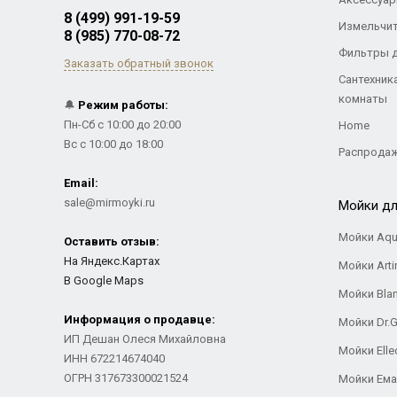
8 (499) 991-19-59
Измельчи
8 (985) 770-08-72
Фильтры 
Заказать обратный звонок
Сантехник
комнаты
🔔
Режим работы:
Пн-Сб с 10:00 до 20:00
Home
Вс с 10:00 до 18:00
Распрода
Email:
sale@mirmoyki.ru
Мойки дл
Мойки Aqu
Оставить отзыв:
На Яндекс.Картах
Мойки Arti
В Google Maps
Мойки Bla
Информация о продавце:
Мойки Dr.
ИП Дешан Олеся Михайловна
Мойки Elle
ИНН 672214674040
ОГРН 317673300021524
Мойки Ем