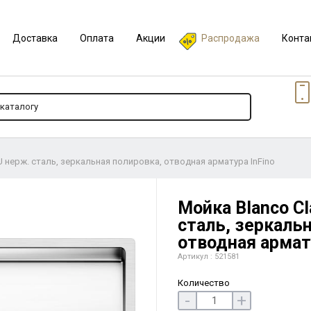
Доставка
Оплата
Акции
Распродажа
Конта
U нерж. сталь, зеркальная полировка, отводная арматура InFino
Мойка Blanco Cl
сталь, зеркальн
отводная армату
Артикул : 521581
Количество
-
+