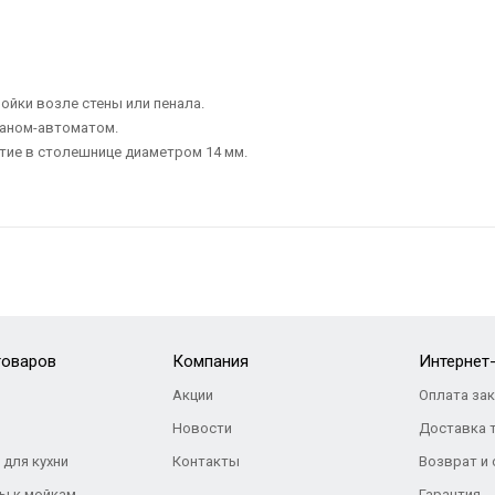
ойки возле стены или пенала.
паном-автоматом.
тие в столешнице диаметром 14 мм.
товаров
Компания
Интернет
Акции
Оплата за
Новости
Доставка 
 для кухни
Контакты
Возврат и
ы к мойкам
Гарантия