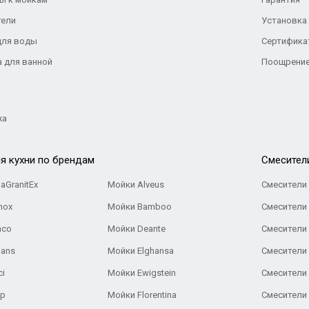
тели
Установка
для воды
Сертифика
а для ванной
Поощрение
жа
я кухни по брендам
Cмесител
aGranitEx
Мойки Alveus
Смесители 
nox
Мойки Bamboo
Смесители 
nco
Мойки Deante
Смесители
Gans
Мойки Elghansa
Смесители
ci
Мойки Ewigstein
Смесители 
ар
Мойки Florentina
Смесители E