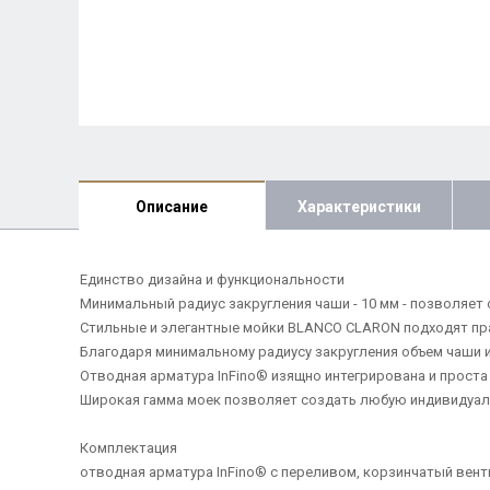
Описание
Характеристики
Единство дизайна и функциональности
Минимальный радиус закругления чаши - 10 мм - позволяет
Стильные и элегантные мойки BLANCO CLARON подходят пра
Благодаря минимальному радиусу закругления объем чаши 
Отводная арматура InFino® изящно интегрирована и проста 
Широкая гамма моек позволяет создать любую индивидуа
Комплектация
отводная арматура InFino® с переливом, корзинчатый вентил