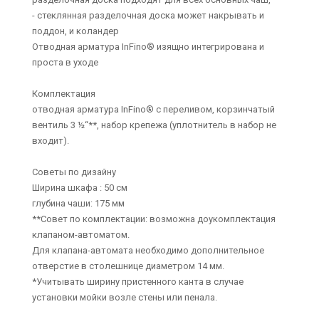
- стеклянная разделочная доска может накрывать и
поддон, и коландер
Отводная арматура InFino® изящно интегрирована и
проста в уходе
Комплектация
отводная арматура InFino® с переливом, корзинчатый
вентиль 3 ½“**, набор крепежа (уплотнитель в набор не
входит).
Советы по дизайну
Ширина шкафа : 50 см
глубина чаши: 175 мм
**Совет по комплектации: возможна доукомплектация
клапаном-автоматом.
Для клапана-автомата необходимо дополнительное
отверстие в столешнице диаметром 14 мм.
*Учитывать ширину пристенного канта в случае
установки мойки возле стены или пенала.