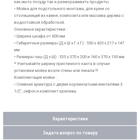
как мыть посуду так и размораживать продукты
• Мойка для подстольного монтажа, для кухни со
столешницей из камня, композита или массива дерева с
водостойкой обработкой.
Основные характеристики :
• Ширина шкафа от 600 мм
• Габаритные размеры (Д х Ш х Г х Г) : 550 х 420 х 217 х 147
мм
• Размеры чаш (Д х Ш) : 335 х 370 х 200 и 160 х 370 х 130 мм
* Учитывайте ширину пристенного канта в случае
установки мойки возле стены или пенала !!!
Комплектация мойки :
• Сливная арматура с двумя корзинчатыми вентилями 3
1/2", сифон и комплект крепежа.
Характеристики
Задать вопрос по товару