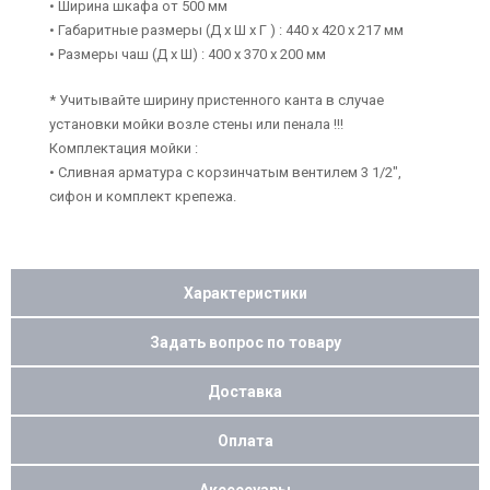
• Ширина шкафа от 500 мм
• Габаритные размеры (Д х Ш х Г ) : 440 х 420 х 217 мм
• Размеры чаш (Д х Ш) : 400 х 370 х 200 мм
* Учитывайте ширину пристенного канта в случае
установки мойки возле стены или пенала !!!
Комплектация мойки :
• Сливная арматура с корзинчатым вентилем 3 1/2",
сифон и комплект крепежа.
Характеристики
Задать вопрос по товару
Доставка
Оплата
Аксессуары