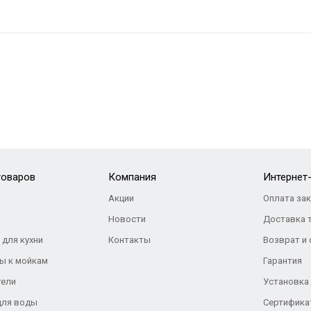
товаров
Компания
Интернет
Акции
Оплата за
Новости
Доставка 
 для кухни
Контакты
Возврат и
ы к мойкам
Гарантия
тели
Установка
для воды
Сертифика