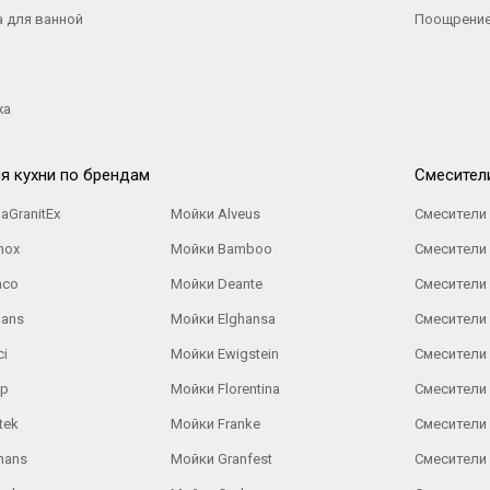
а для ванной
Поощрение
жа
я кухни по брендам
Cмесител
aGranitEx
Мойки Alveus
Смесители 
nox
Мойки Bamboo
Смесители 
nco
Мойки Deante
Смесители
Gans
Мойки Elghansa
Смесители
ci
Мойки Ewigstein
Смесители 
ар
Мойки Florentina
Смесители E
tek
Мойки Franke
Смесители
hans
Мойки Granfest
Смесители 