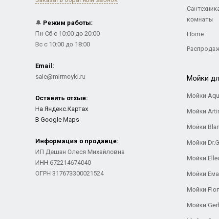
Сантехник
комнаты
🔔
Режим работы:
Пн-Сб с 10:00 до 20:00
Home
Вс с 10:00 до 18:00
Распрода
Email:
sale@mirmoyki.ru
Мойки дл
Мойки Aqu
Оставить отзыв:
На Яндекс.Картах
Мойки Arti
В Google Maps
Мойки Bla
Информация о продавце:
Мойки Dr.
ИП Дешан Олеся Михайловна
Мойки Elle
ИНН 672214674040
ОГРН 317673300021524
Мойки Ем
Мойки Flor
Мойки Ger