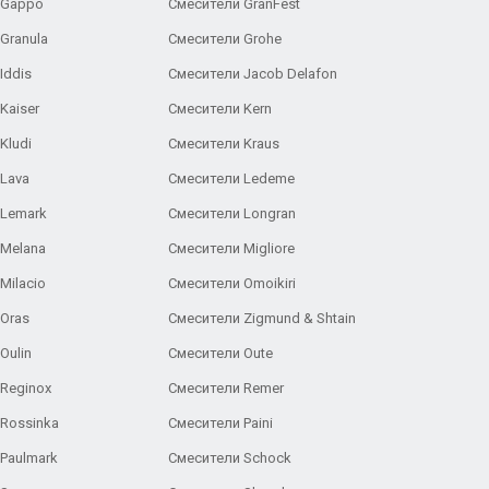
 Gappo
Смесители GranFest
Granula
Смесители Grohe
Iddis
Смесители Jacob Delafon
Kaiser
Смесители Kern
Kludi
Смесители Kraus
Lava
Смесители Ledeme
 Lemark
Смесители Longran
 Melana
Смесители Migliore
Milacio
Смесители Omoikiri
Oras
Смесители Zigmund & Shtain
Oulin
Смесители Oute
Reginox
Смесители Remer
Rossinka
Смесители Paini
Paulmark
Смесители Schock