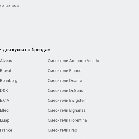
 отзывов
и для кухни по брендам
Alveus
Смесители Armando Vicario
Bravat
Смесители Blanco
 Bennberg
Смесители Deante
 D&K
Смесители Dr.Gans
E.C.A
Cмесители Ewigstein
lleci
Смесители Elghansa
 Емар
Смесители Florentina
Franke
Смесители Frap