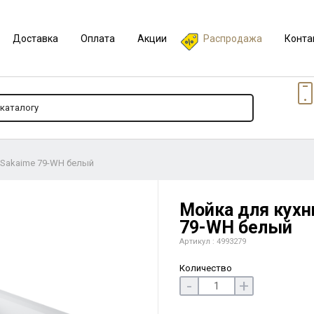
Доставка
Оплата
Акции
Распродажа
Конта
i Sakaime 79-WH белый
Мойка для кухни
79-WH белый
Артикул : 4993279
Количество
-
+