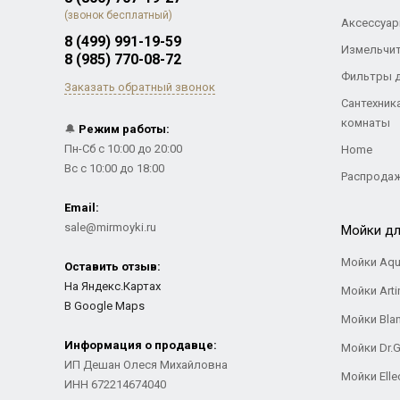
(звонок бесплатный)
Аксессуар
8 (499) 991-19-59
Измельчи
8 (985) 770-08-72
Фильтры 
Заказать обратный звонок
Сантехник
комнаты
🔔
Режим работы:
Пн-Сб с 10:00 до 20:00
Home
Вс с 10:00 до 18:00
Распрода
Email:
sale@mirmoyki.ru
Мойки дл
Мойки Aqu
Оставить отзыв:
На Яндекс.Картах
Мойки Arti
В Google Maps
Мойки Bla
Информация о продавце:
Мойки Dr.
ИП Дешан Олеся Михайловна
Мойки Elle
ИНН 672214674040