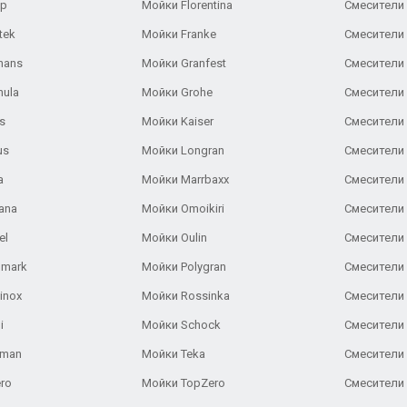
ар
Мойки Florentina
Смесители E
tek
Мойки Franke
Смесители
hans
Мойки Granfest
Смесители 
nula
Мойки Grohe
Смесители
s
Мойки Kaiser
Смесители 
us
Мойки Longran
Смесители 
a
Мойки Marrbaxx
Смесители 
ana
Мойки Omoikiri
Смесители 
el
Мойки Oulin
Смесители 
lmark
Мойки Polygran
Смесители
inox
Мойки Rossinka
Смесители
i
Мойки Schock
Смесители 
aman
Мойки Teka
Смесители 
ro
Мойки TopZero
Смесители 