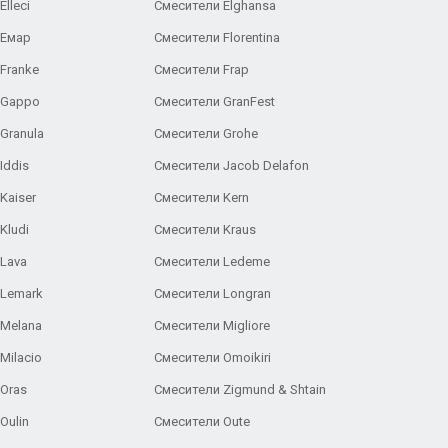
lleci
Смесители Elghansa
 Емар
Смесители Florentina
Franke
Смесители Frap
 Gappo
Смесители GranFest
Granula
Смесители Grohe
Iddis
Смесители Jacob Delafon
Kaiser
Смесители Kern
Kludi
Смесители Kraus
Lava
Смесители Ledeme
 Lemark
Смесители Longran
 Melana
Смесители Migliore
Milacio
Смесители Omoikiri
Oras
Смесители Zigmund & Shtain
Oulin
Смесители Oute