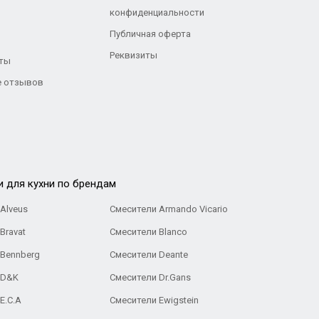
конфиденциальности
Публичная оферта
Реквизиты
ты
 отзывов
и для кухни по брендам
Alveus
Смесители Armando Vicario
Bravat
Смесители Blanco
 Bennberg
Смесители Deante
 D&K
Смесители Dr.Gans
E.C.A
Cмесители Ewigstein