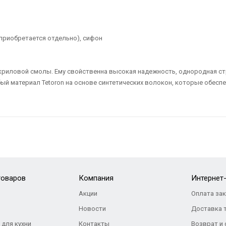
приобретается отдельно), сифон
з акриловой смолы. Ему свойственна высокая надежность, однородная с
бый материал Tetoron на основе синтетических волокон, которые обесп
товаров
Компания
Интернет
Акции
Оплата за
Новости
Доставка 
 для кухни
Контакты
Возврат и