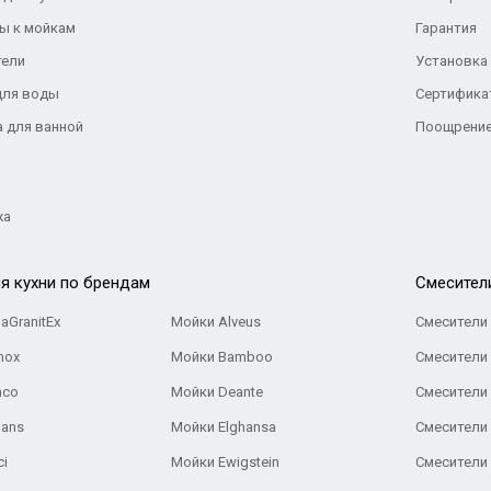
ы к мойкам
Гарантия
тели
Установка
для воды
Сертифика
а для ванной
Поощрение
жа
я кухни по брендам
Cмесител
aGranitEx
Мойки Alveus
Смесители 
nox
Мойки Bamboo
Смесители 
nco
Мойки Deante
Смесители
Gans
Мойки Elghansa
Смесители
ci
Мойки Ewigstein
Смесители 