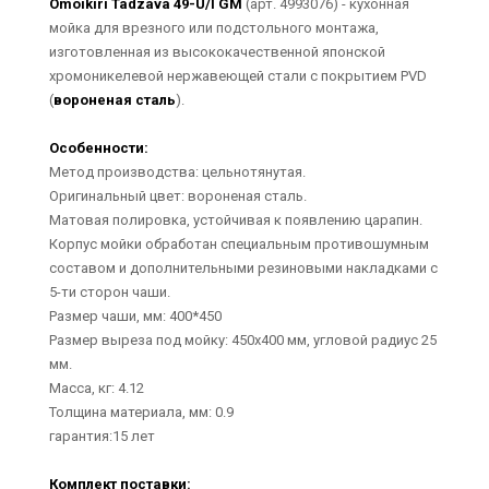
Omoikiri Tadzava 49-U/I GM
(арт. 4993076) - кухонная
мойка для врезного или подстольного монтажа,
изготовленная из высококачественной японской
хромоникелевой нержавеющей стали с покрытием PVD
(
вороненая сталь
).
Особенности:
Метод производства: цельнотянутая.
Оригинальный цвет: вороненая сталь.
Матовая полировка, устойчивая к появлению царапин.
Корпус мойки обработан специальным противошумным
составом и дополнительными резиновыми накладками с
5-ти сторон чаши.
Размер чаши, мм: 400*450
Размер выреза под мойку: 450х400 мм, угловой радиус 25
мм.
Масса, кг: 4.12
Толщина материала, мм: 0.9
гарантия:15 лет
Комплект поставки: