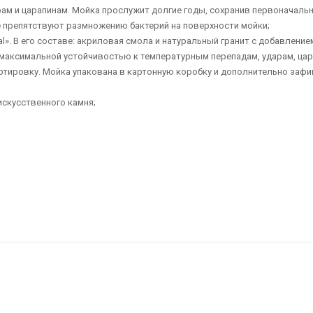
рам и царапинам. Мойка прослужит долгие годы, сохранив первоначальн
е препятствуют размножению бактерий на поверхности мойки;
tal». В его составе: акриловая смола и натуральный гранит с добавлен
я максимальной устойчивостью к температурным перепадам, ударам, цар
ртировку. Мойка упакована в картонную коробку и дополнительно заф
искусственного камня;