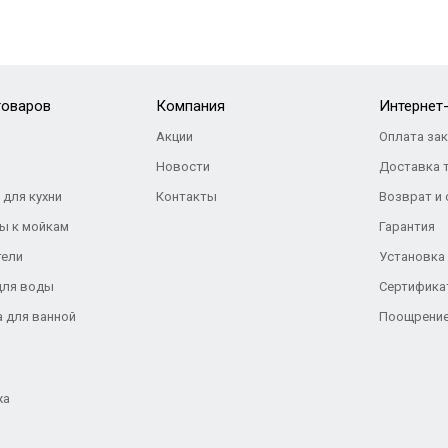
товаров
Компания
Интернет
Акции
Оплата за
Новости
Доставка 
 для кухни
Контакты
Возврат и
ы к мойкам
Гарантия
тели
Установка
для воды
Сертифика
а для ванной
Поощрение
жа