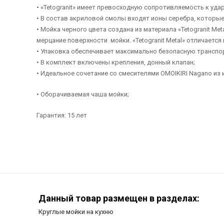
• «Tetogranit» имеет превосходную сопротивляемость к уда
• В состав акриловой смолы входят ионы серебра, которы
• Мойка черного цвета создана из материала «Tetogranit Me
мерцание поверхности мойки. «Tetogranit Metal» отличаетс
• Упаковка обеспечивает максимально безопасную транспо
• В комплект включены крепления, донный клапан;
• Идеальное сочетание со смесителями OMOIKIRI Nagano из 
• Оборачиваемая чаша мойки;
Гарантия: 15 лет
Данный товар размещен в разделах:
Круглые мойки на кухню