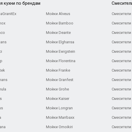
я кухни по брендам
Cмесител
aGranitEx
Мойки Alveus
Смесители 
nox
Мойки Bamboo
Смесители 
nco
Мойки Deante
Смесители
Gans
Мойки Elghansa
Смесители
ci
Мойки Ewigstein
Смесители 
ар
Мойки Florentina
Смесители E
tek
Мойки Franke
Смесители
hans
Мойки Granfest
Смесители 
nula
Мойки Grohe
Смесители
s
Мойки Kaiser
Смесители 
us
Мойки Longran
Смесители 
a
Мойки Marrbaxx
Смесители 
ana
Мойки Omoikiri
Смесители 