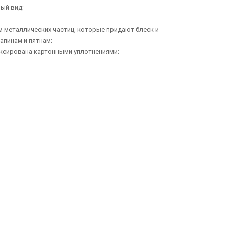
ый вид;
ием металлических частиц, которые придают блеск и
апинам и пятнам;
иксирована картонными уплотнениями;