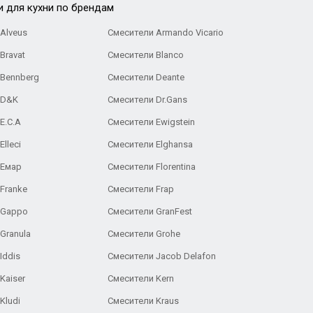
и для кухни по брендам
Alveus
Смесители Armando Vicario
Bravat
Смесители Blanco
 Bennberg
Смесители Deante
 D&K
Смесители Dr.Gans
E.C.A
Cмесители Ewigstein
lleci
Смесители Elghansa
 Емар
Смесители Florentina
Franke
Смесители Frap
 Gappo
Смесители GranFest
Granula
Смесители Grohe
Iddis
Смесители Jacob Delafon
Kaiser
Смесители Kern
Kludi
Смесители Kraus