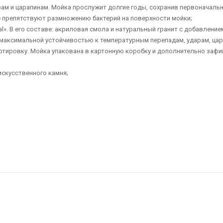
рам и царапинам. Мойка прослужит долгие годы, сохранив первоначальн
е препятствуют размножению бактерий на поверхности мойки;
tal». В его составе: акриловая смола и натуральный гранит с добавлен
я максимальной устойчивостью к температурным перепадам, ударам, цар
ртировку. Мойка упакована в картонную коробку и дополнительно заф
искусственного камня;