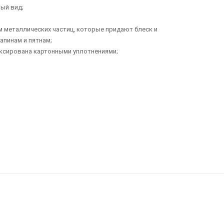
ый вид;
ием металлических частиц, которые придают блеск и
апинам и пятнам;
иксирована картонными уплотнениями;