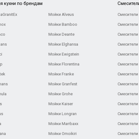
я кухни по брендам
Cмесител
aGranitEx
Мойки Alveus
Смесители 
nox
Мойки Bamboo
Смесители 
nco
Мойки Deante
Смесители
Gans
Мойки Elghansa
Смесители
ci
Мойки Ewigstein
Смесители 
ар
Мойки Florentina
Смесители E
tek
Мойки Franke
Смесители
hans
Мойки Granfest
Смесители 
nula
Мойки Grohe
Смесители
s
Мойки Kaiser
Смесители 
us
Мойки Longran
Смесители 
a
Мойки Marrbaxx
Смесители 
ana
Мойки Omoikiri
Смесители 