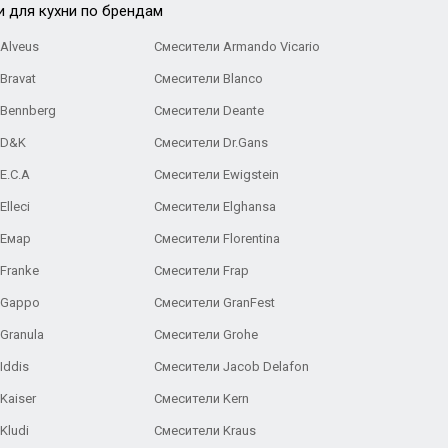
и для кухни по брендам
Alveus
Смесители Armando Vicario
Bravat
Смесители Blanco
 Bennberg
Смесители Deante
 D&K
Смесители Dr.Gans
E.C.A
Cмесители Ewigstein
lleci
Смесители Elghansa
 Емар
Смесители Florentina
Franke
Смесители Frap
 Gappo
Смесители GranFest
Granula
Смесители Grohe
Iddis
Смесители Jacob Delafon
Kaiser
Смесители Kern
Kludi
Смесители Kraus