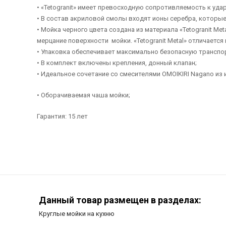
• «Tetogranit» имеет превосходную сопротивляемость к уда
• В состав акриловой смолы входят ионы серебра, которы
• Мойка черного цвета создана из материала «Tetogranit Me
мерцание поверхности мойки. «Tetogranit Metal» отличаетс
• Упаковка обеспечивает максимально безопасную транспо
• В комплект включены крепления, донный клапан;
• Идеальное сочетание со смесителями OMOIKIRI Nagano из 
• Оборачиваемая чаша мойки;
Гарантия: 15 лет
Данный товар размещен в разделах:
Круглые мойки на кухню