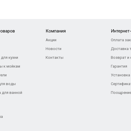
товаров
Компания
Интернет
Акции
Оплата за
Новости
Доставка 
 для кухни
Контакты
Возврат и
ы к мойкам
Гарантия
тели
Установка
для воды
Сертифика
а для ванной
Поощрение
жа