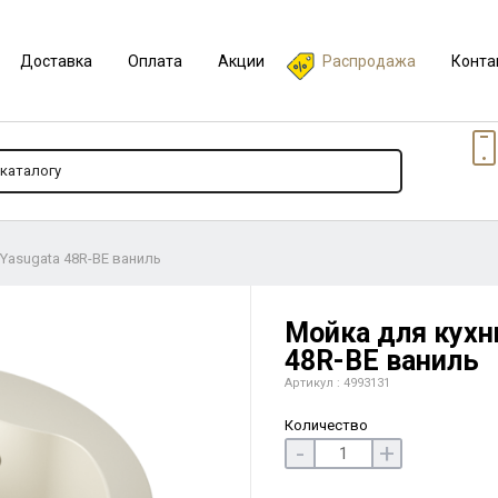
Доставка
Оплата
Акции
Распродажа
Конта
 Yasugata 48R-BE ваниль
Мойка для кухни
48R-BE ваниль
Артикул : 4993131
Количество
-
+