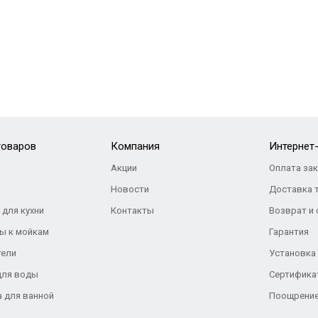
товаров
Компания
Интернет
Акции
Оплата за
Новости
Доставка 
 для кухни
Контакты
Возврат и
ы к мойкам
Гарантия
тели
Установка
для воды
Сертифика
а для ванной
Поощрение