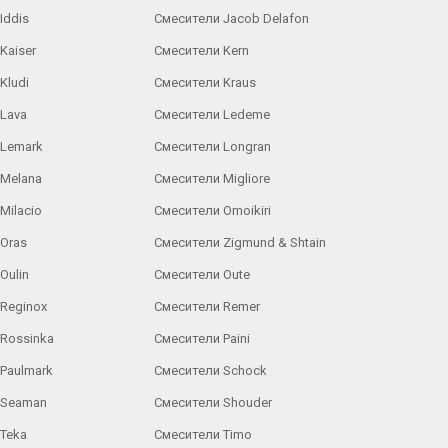
Iddis
Смесители Jacob Delafon
Kaiser
Смесители Kern
Kludi
Смесители Kraus
Lava
Смесители Ledeme
 Lemark
Смесители Longran
 Melana
Смесители Migliore
Milacio
Смесители Omoikiri
Oras
Смесители Zigmund & Shtain
Oulin
Смесители Oute
Reginox
Смесители Remer
Rossinka
Смесители Paini
Paulmark
Смесители Schock
 Seaman
Смесители Shouder
Teka
Смесители Timo