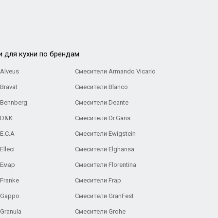
и для кухни по брендам
Alveus
Смесители Armando Vicario
Bravat
Смесители Blanco
 Bennberg
Смесители Deante
 D&K
Смесители Dr.Gans
E.C.A
Cмесители Ewigstein
lleci
Смесители Elghansa
 Емар
Смесители Florentina
Franke
Смесители Frap
 Gappo
Смесители GranFest
Granula
Смесители Grohe