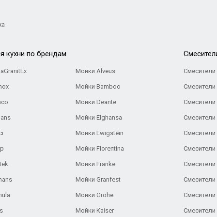
жа
я кухни по брендам
Cмесител
aGranitEx
Мойки Alveus
Смесители 
nox
Мойки Bamboo
Смесители 
nco
Мойки Deante
Смесители
Gans
Мойки Elghansa
Смесители
ci
Мойки Ewigstein
Смесители 
ар
Мойки Florentina
Смесители E
tek
Мойки Franke
Смесители
hans
Мойки Granfest
Смесители 
nula
Мойки Grohe
Смесители
s
Мойки Kaiser
Смесители 