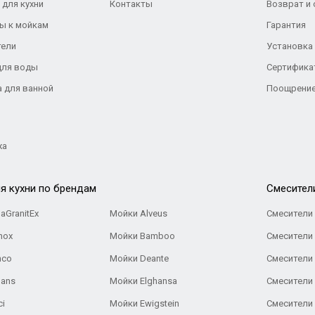
 для кухни
Контакты
Возврат и
ы к мойкам
Гарантия
тели
Установка
для воды
Сертифика
а для ванной
Поощрение
жа
я кухни по брендам
Cмесител
aGranitEx
Мойки Alveus
Смесители 
nox
Мойки Bamboo
Смесители 
nco
Мойки Deante
Смесители
Gans
Мойки Elghansa
Смесители
ci
Мойки Ewigstein
Смесители 