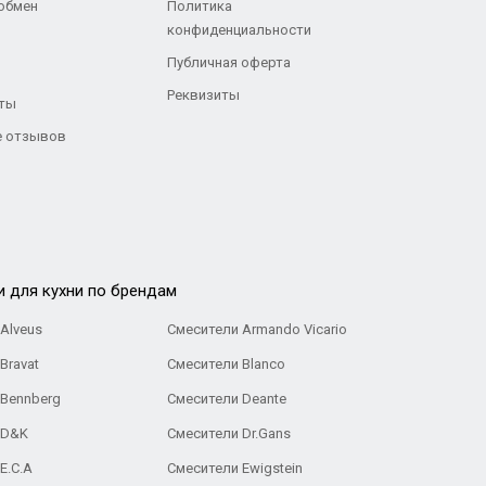
 обмен
Политика
конфиденциальности
Публичная оферта
Реквизиты
ты
 отзывов
и для кухни по брендам
Alveus
Смесители Armando Vicario
Bravat
Смесители Blanco
 Bennberg
Смесители Deante
 D&K
Смесители Dr.Gans
E.C.A
Cмесители Ewigstein