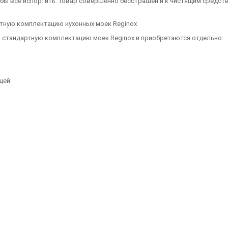
ы все испортить. Товар совершенно бесстрашен и к чистящим средства
ртную комплектацию кухонных моек Reginox
в стандартную комплектацию моек Reginox и приобретаются отдельно
цей