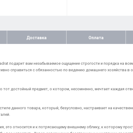
Доставка
Оплата
adrat подарит вам незабываемое ощущение строгости и порядка на вс
ивно справиться с обязанностью по ведению домашнего хозяйства в о
то тот достойный предмет, о котором, несомненно, мечтает каждая отв
стиле данного товара, который, безусловно, настраивает на качествен
алей.
я, это относится и к потрясающему внешнему облику, к которому прос