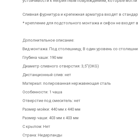
устойчивости к неприятным повреждениям, которые могли б
Сливная фурнитура и крепежная арматура входят в станда
* крепление для подстольного монтажа и сифон не входят 
Дополнительное описание:
Вид монтажа: Под столешницу, В один уровень со столешни
Глубина чаши: 190 мм
Диаметр сливного отверстия: 3,5"(OKG)
Дистанционный слив: нет
Материал: полированная нержавеющая сталь
Особенности: 1 чаша
Отверстие под смеситель: нет
Размер мойки: 440 мм х 440 мм
Размер чаши: 403 мм х 403 мм
С крылом: Нет
Страна: Нидерланды