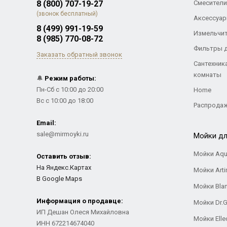
8 (800) 707-19-27
Смесители
(звонок бесплатный)
Аксессуар
8 (499) 991-19-59
Измельчи
8 (985) 770-08-72
Фильтры 
Заказать обратный звонок
Сантехник
комнаты
🔔
Режим работы:
Пн-Сб с 10:00 до 20:00
Home
Вс с 10:00 до 18:00
Распрода
Email:
sale@mirmoyki.ru
Мойки дл
Мойки Aqu
Оставить отзыв:
На Яндекс.Картах
Мойки Arti
В Google Maps
Мойки Bla
Информация о продавце:
Мойки Dr.
ИП Дешан Олеся Михайловна
Мойки Elle
ИНН 672214674040