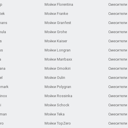
ар
Мойки Florentina
Смесители E
tek
Мойки Franke
Смесители
hans
Мойки Granfest
Смесители 
nula
Мойки Grohe
Смесители
s
Мойки Kaiser
Смесители 
us
Мойки Longran
Смесители 
a
Мойки Marrbaxx
Смесители 
ana
Мойки Omoikiri
Смесители 
el
Мойки Oulin
Смесители 
lmark
Мойки Polygran
Смесители
inox
Мойки Rossinka
Смесители
i
Мойки Schock
Смесители 
aman
Мойки Teka
Смесители 
ro
Мойки TopZero
Смесители 