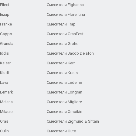
lleci
Смесители Elghansa
 Емар
Смесители Florentina
Franke
Смесители Frap
 Gappo
Смесители GranFest
Granula
Смесители Grohe
Iddis
Смесители Jacob Delafon
Kaiser
Смесители Kern
Kludi
Смесители Kraus
Lava
Смесители Ledeme
 Lemark
Смесители Longran
 Melana
Смесители Migliore
Milacio
Смесители Omoikiri
Oras
Смесители Zigmund & Shtain
Oulin
Смесители Oute