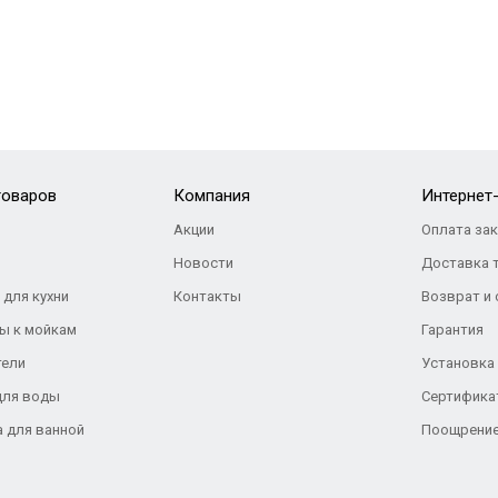
товаров
Компания
Интернет
Акции
Оплата за
Новости
Доставка 
 для кухни
Контакты
Возврат и
ы к мойкам
Гарантия
тели
Установка
для воды
Сертифика
а для ванной
Поощрение