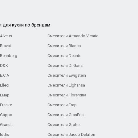
и для кухни по брендам
Alveus
Смесители Armando Vicario
Bravat
Смесители Blanco
 Bennberg
Смесители Deante
 D&K
Смесители Dr.Gans
E.C.A
Cмесители Ewigstein
lleci
Смесители Elghansa
 Емар
Смесители Florentina
Franke
Смесители Frap
 Gappo
Смесители GranFest
Granula
Смесители Grohe
Iddis
Смесители Jacob Delafon