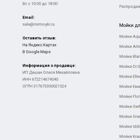
Вс с 10:00 до 18:00
Распрода
Email:
sale@mirmoyki.ru
Мойки дл
Мойки Aqu
Оставить отзыв:
На Яндекс.Картах
Мойки Arti
В Google Maps
Мойки Bla
Информация о продавце:
Мойки Dr.
ИП Дешан Олеся Михайловна
Мойки Elle
ИНН 672214674040
ОГРН 317673300021524
Мойки Ем
Мойки Flor
Мойки Ger
Мойки Gra
Мойки Iddi
Мойки Kra