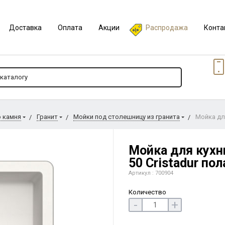
Доставка
Оплата
Акции
Распродажа
Конта
о камня
Гранит
Мойки под столешницу из гранита
Мойка для
Мойка для кухн
50 Cristadur по
Артикул : 700904
Количество
-
+