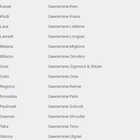
Kaiser
Смесители Kern
Kludi
Смесители Kraus
Lava
Смесители Ledeme
 Lemark
Смесители Longran
 Melana
Смесители Migliore
Milacio
Смесители Omoikiri
Oras
Смесители Zigmund & Shtain
Oulin
Смесители Oute
Reginox
Смесители Remer
Rossinka
Смесители Paini
Paulmark
Смесители Schock
 Seaman
Смесители Shouder
Teka
Смесители Timo
Ukinox
Смесители Ulgran