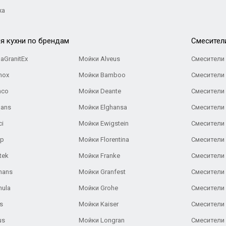
жа
я кухни по брендам
Cмесител
aGranitEx
Мойки Alveus
Смесители 
nox
Мойки Bamboo
Смесители 
nco
Мойки Deante
Смесители
Gans
Мойки Elghansa
Смесители
ci
Мойки Ewigstein
Смесители 
ар
Мойки Florentina
Смесители E
tek
Мойки Franke
Смесители
hans
Мойки Granfest
Смесители 
nula
Мойки Grohe
Смесители
s
Мойки Kaiser
Смесители 
us
Мойки Longran
Смесители 