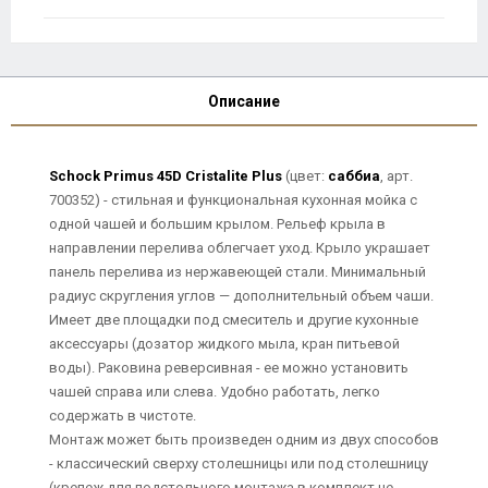
Описание
Schock Primus 45D Cristalite Plus
(цвет:
саббиа
, арт.
700352) - стильная и функциональная кухонная мойка с
одной чашей и большим крылом. Рельеф крыла в
направлении перелива облегчает уход. Крыло украшает
панель перелива из нержавеющей стали. Минимальный
радиус скругления углов — дополнительный объем чаши.
Имеет две площадки под смеситель и другие кухонные
аксессуары (дозатор жидкого мыла, кран питьевой
воды). Раковина реверсивная - ее можно установить
чашей справа или слева. Удобно работать, легко
содержать в чистоте.
Монтаж может быть произведен одним из двух способов
- классический сверху столешницы или под столешницу
(крепеж для подстольного монтажа в комплект не