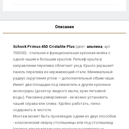
Описание
Schock Primus 45D Cristalite Plus
(цвет:
альпина
, арт.
700350) - стильная и функциональная кухонная мойка с
одной чашей и большим крылом. Рельеф крыла в
направлении перелива облегчает уход. Крыло украшает
панель перелива из нержавеющей стали. Минимальный
радиус скругления углов — дополнительный объем чаши.
Имеет две площадки под смеситель и другие кухонные
аксессуары (дозатор жидкого мыла, кран питьевой
воды). Раковина реверсивная - ее можно установить
чашей справа или слева. Удобно работать, легко
содержать в чистоте.
Монтаж может быть произведен одним из двух способов
- классический сверху столешницы или под столешницу
(крепеж для подстольного монтажа в комплект не