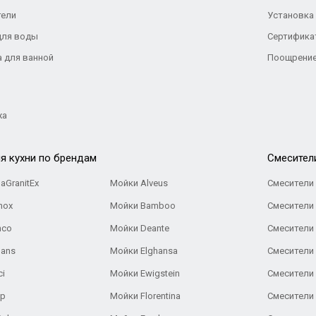
тели
Установка
для воды
Сертифика
а для ванной
Поощрение
жа
я кухни по брендам
Cмесител
aGranitEx
Мойки Alveus
Смесители 
nox
Мойки Bamboo
Смесители 
nco
Мойки Deante
Смесители
Gans
Мойки Elghansa
Смесители
ci
Мойки Ewigstein
Смесители 
ар
Мойки Florentina
Смесители E