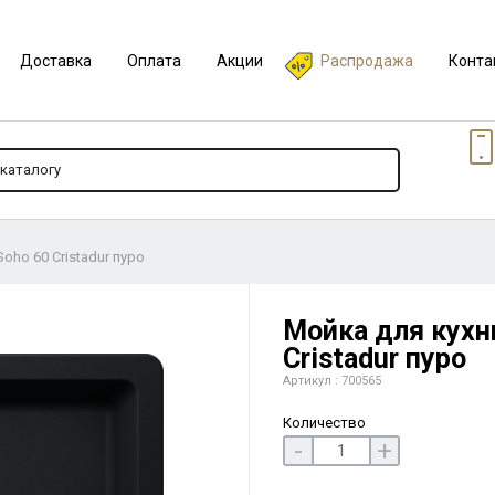
Доставка
Оплата
Акции
Распродажа
Конта
oho 60 Cristadur пуро
Мойка для кухн
Cristadur пуро
Артикул : 700565
Количество
-
+