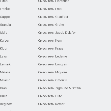
 Емар
Смесители Florentina
Franke
Смесители Frap
 Gappo
Смесители GranFest
Granula
Смесители Grohe
Iddis
Смесители Jacob Delafon
Kaiser
Смесители Kern
Kludi
Смесители Kraus
Lava
Смесители Ledeme
 Lemark
Смесители Longran
 Melana
Смесители Migliore
Milacio
Смесители Omoikiri
Oras
Смесители Zigmund & Shtain
Oulin
Смесители Oute
Reginox
Смесители Remer