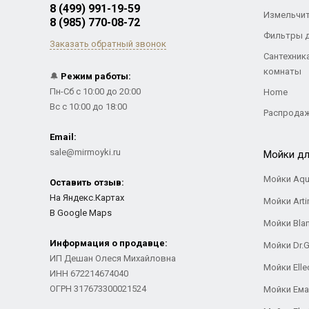
8 (499) 991-19-59
Измельчи
8 (985) 770-08-72
Фильтры 
Заказать обратный звонок
Сантехник
комнаты
🔔
Режим работы:
Пн-Сб с 10:00 до 20:00
Home
Вс с 10:00 до 18:00
Распрода
Email:
sale@mirmoyki.ru
Мойки дл
Мойки Aqu
Оставить отзыв:
На Яндекс.Картах
Мойки Arti
В Google Maps
Мойки Bla
Информация о продавце:
Мойки Dr.
ИП Дешан Олеся Михайловна
Мойки Elle
ИНН 672214674040
ОГРН 317673300021524
Мойки Ем