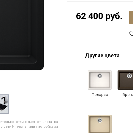
62 400 руб.
Другие цвета
Поларис
Брон
ительно отличаться от цвета на
о сети Интернет или настройками