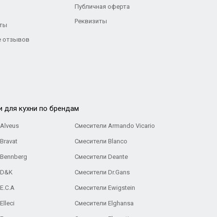
Публичная оферта
Реквизиты
ты
 отзывов
и для кухни по брендам
Alveus
Смесители Armando Vicario
Bravat
Смесители Blanco
 Bennberg
Смесители Deante
 D&K
Смесители Dr.Gans
E.C.A
Cмесители Ewigstein
lleci
Смесители Elghansa