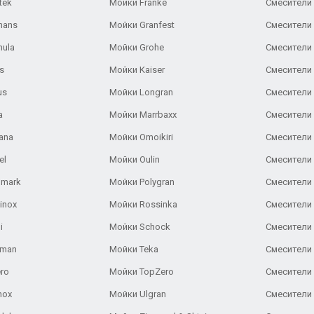
tek
Мойки Franke
Смесители
hans
Мойки Granfest
Смесители 
nula
Мойки Grohe
Смесители
s
Мойки Kaiser
Смесители 
us
Мойки Longran
Смесители 
a
Мойки Marrbaxx
Смесители 
ana
Мойки Omoikiri
Смесители 
el
Мойки Oulin
Смесители 
lmark
Мойки Polygran
Смесители
inox
Мойки Rossinka
Смесители
i
Мойки Schock
Смесители 
aman
Мойки Teka
Смесители 
ro
Мойки TopZero
Смесители 
nox
Мойки Ulgran
Смесители 