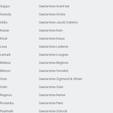
 Gappo
Смесители GranFest
Granula
Смесители Grohe
Iddis
Смесители Jacob Delafon
Kaiser
Смесители Kern
Kludi
Смесители Kraus
Lava
Смесители Ledeme
 Lemark
Смесители Longran
 Melana
Смесители Migliore
Milacio
Смесители Omoikiri
Oras
Смесители Zigmund & Shtain
Oulin
Смесители Oute
Reginox
Смесители Remer
Rossinka
Смесители Paini
Paulmark
Смесители Schock