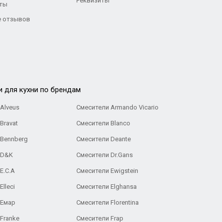
Реквизиты
ты
 отзывов
и для кухни по брендам
Alveus
Смесители Armando Vicario
Bravat
Смесители Blanco
 Bennberg
Смесители Deante
 D&K
Смесители Dr.Gans
E.C.A
Cмесители Ewigstein
lleci
Смесители Elghansa
 Емар
Смесители Florentina
Franke
Смесители Frap