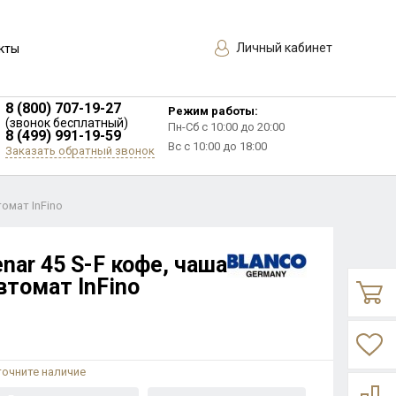
Личный кабинет
кты
8 (800) 707-19-27
Режим работы:
(звонок бесплатный)
Пн-Сб с 10:00 до 20:00
8 (499) 991-19-59
Вс с 10:00 до 18:00
Заказать обратный звонок
томат InFino
nar 45 S-F кофе, чаша
втомат InFino
точните наличие