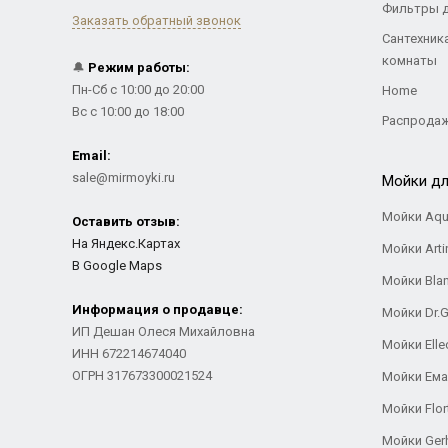
Фильтры 
Заказать обратный звонок
Сантехник
комнаты
🔔
Режим работы:
Пн-Сб с 10:00 до 20:00
Home
Вс с 10:00 до 18:00
Распрода
Email:
sale@mirmoyki.ru
Мойки дл
Мойки Aqu
Оставить отзыв:
На Яндекс.Картах
Мойки Arti
В Google Maps
Мойки Bla
Информация о продавце:
Мойки Dr.
ИП Дешан Олеся Михайловна
Мойки Elle
ИНН 672214674040
ОГРН 317673300021524
Мойки Ем
Мойки Flor
Мойки Ger