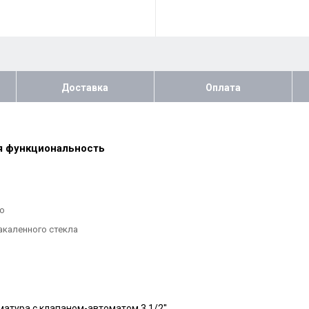
Доставка
Оплата
ая функциональность
о
акаленного стекла
атура с клапаном-автоматом 3 1/2''.