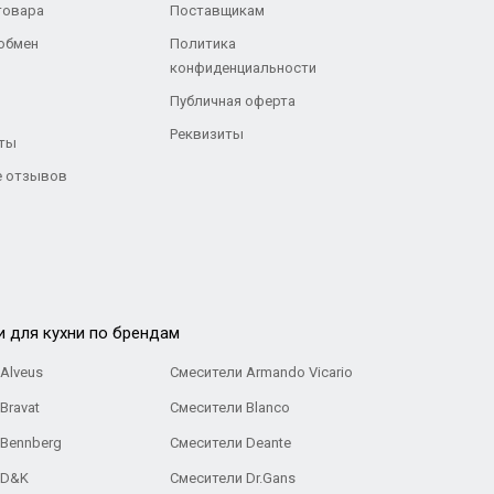
товара
Поставщикам
 обмен
Политика
конфиденциальности
Публичная оферта
Реквизиты
ты
 отзывов
и для кухни по брендам
Alveus
Смесители Armando Vicario
Bravat
Смесители Blanco
 Bennberg
Смесители Deante
 D&K
Смесители Dr.Gans