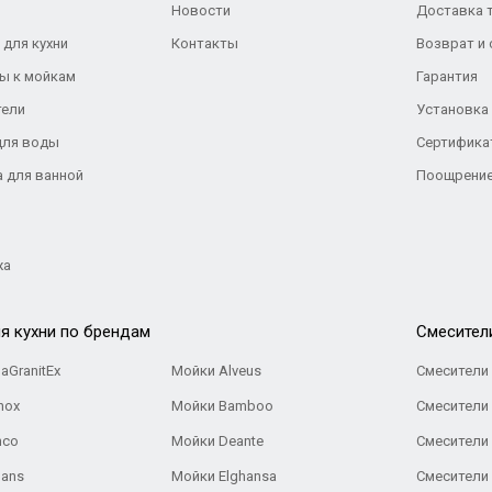
Новости
Доставка 
 для кухни
Контакты
Возврат и
ы к мойкам
Гарантия
тели
Установка
для воды
Сертифика
а для ванной
Поощрение
жа
я кухни по брендам
Cмесител
aGranitEx
Мойки Alveus
Смесители 
nox
Мойки Bamboo
Смесители 
nco
Мойки Deante
Смесители
Gans
Мойки Elghansa
Смесители