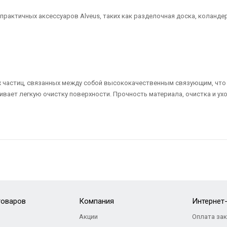
актичных аксессуаров Alveus, таких как разделочная доска, коландер 
ых частиц, связанных между собой высококачественным связующим, что
вает легкую очистку поверхности. Прочность материала, очистка и ух
товаров
Компания
Интернет
Акции
Оплата за