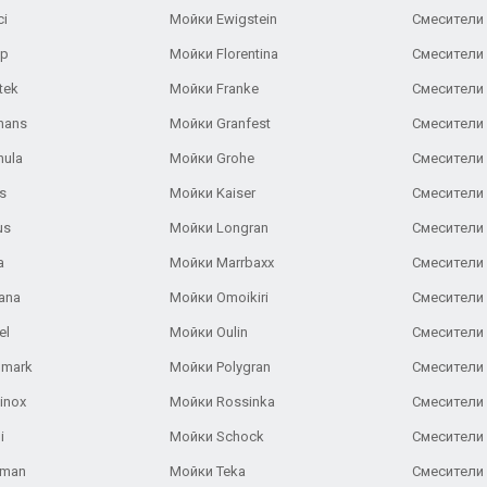
ci
Мойки Ewigstein
Смесители 
ар
Мойки Florentina
Смесители E
tek
Мойки Franke
Смесители
hans
Мойки Granfest
Смесители 
nula
Мойки Grohe
Смесители
s
Мойки Kaiser
Смесители 
us
Мойки Longran
Смесители 
a
Мойки Marrbaxx
Смесители 
ana
Мойки Omoikiri
Смесители 
el
Мойки Oulin
Смесители 
lmark
Мойки Polygran
Смесители
inox
Мойки Rossinka
Смесители
i
Мойки Schock
Смесители 
aman
Мойки Teka
Смесители 