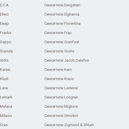
E.C.A
Cмесители Ewigstein
lleci
Смесители Elghansa
 Емар
Смесители Florentina
Franke
Смесители Frap
 Gappo
Смесители GranFest
Granula
Смесители Grohe
Iddis
Смесители Jacob Delafon
Kaiser
Смесители Kern
Kludi
Смесители Kraus
Lava
Смесители Ledeme
 Lemark
Смесители Longran
 Melana
Смесители Migliore
Milacio
Смесители Omoikiri
Oras
Смесители Zigmund & Shtain