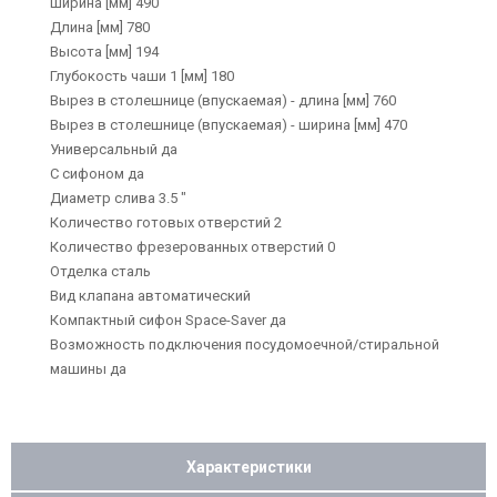
Ширина [мм] 490
Длина [мм] 780
Высота [мм] 194
Глубокость чаши 1 [мм] 180
Вырез в столешнице (впускаемая) - длина [мм] 760
Вырез в столешнице (впускаемая) - ширина [мм] 470
Универсальный да
С сифоном да
Диаметр слива 3.5 "
Количество готовых отверстий 2
Количество фрезерованных отверстий 0
Отделка сталь
Вид клапана автоматический
Компактный сифон Space-Saver да
Возможность подключения посудомоечной/стиральной
машины да
Характеристики