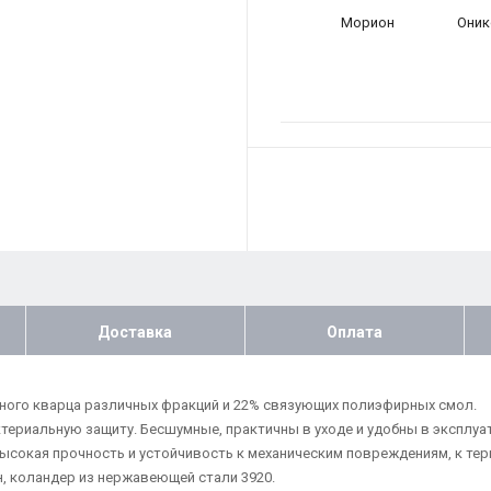
Морион
Оник
Доставка
Оплата
ного кварца различных фракций и 22% связующих полиэфирных смол.
риальную защиту. Бесшумные, практичны в уходе и удобны в эксплуат
 Высокая прочность и устойчивость к механическим повреждениям, к т
н, коландер из нержавеющей стали 3920.