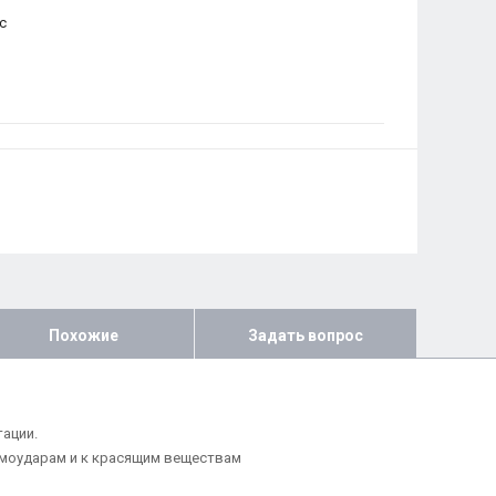
с
Похожие
Задать вопрос
ации.
ермоударам и к красящим веществам