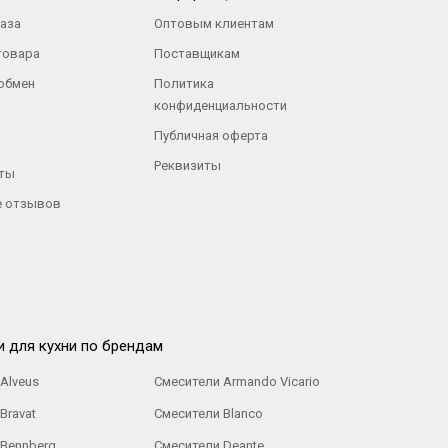
каза
Оптовым клиентам
товара
Поставщикам
 обмен
Политика
конфиденциальности
Публичная оферта
Реквизиты
ты
 отзывов
и для кухни по брендам
Alveus
Смесители Armando Vicario
Bravat
Смесители Blanco
 Bennberg
Смесители Deante