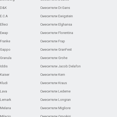
 D&K
Смесители Dr.Gans
E.C.A
Cмесители Ewigstein
lleci
Смесители Elghansa
 Емар
Смесители Florentina
Franke
Смесители Frap
 Gappo
Смесители GranFest
Granula
Смесители Grohe
Iddis
Смесители Jacob Delafon
Kaiser
Смесители Kern
Kludi
Смесители Kraus
Lava
Смесители Ledeme
 Lemark
Смесители Longran
 Melana
Смесители Migliore
Milacio
Смесители Omoikiri