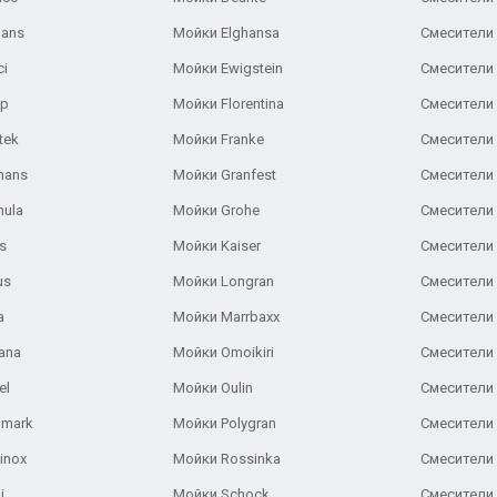
Gans
Мойки Elghansa
Смесители
ci
Мойки Ewigstein
Смесители 
ар
Мойки Florentina
Смесители E
tek
Мойки Franke
Смесители
hans
Мойки Granfest
Смесители 
nula
Мойки Grohe
Смесители
s
Мойки Kaiser
Смесители 
us
Мойки Longran
Смесители 
a
Мойки Marrbaxx
Смесители 
ana
Мойки Omoikiri
Смесители 
el
Мойки Oulin
Смесители 
lmark
Мойки Polygran
Смесители
inox
Мойки Rossinka
Смесители
i
Мойки Schock
Смесители 