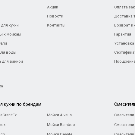
Акции
Оплата за
Новости
Доставка 
 для кухни
Контакты
Возврат и
ы к мойкам
Гарантия
тели
Установка
для воды
Сертифика
а для ванной
Поощрение
жа
я кухни по брендам
Cмесител
aGranitEx
Мойки Alveus
Смесители 
nox
Мойки Bamboo
Смесители 
nco
Мойки Deante
Смесители