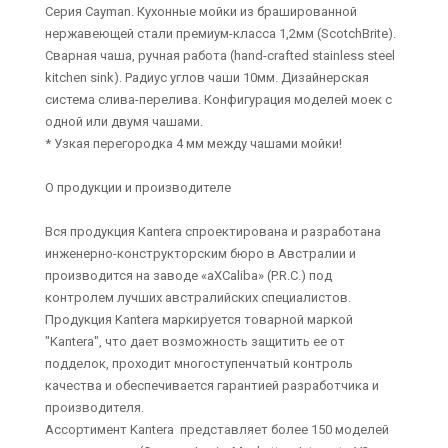
Серия Cayman. Кухонные мойки из брашированной
нержавеющей стали премиум-класса 1,2мм (ScotchBrite).
Сварная чаша, ручная работа (hand-crafted stainless steel
kitchen sink). Радиус углов чаши 10мм. Дизайнерская
система слива-перелива. Конфигурация моделей моек с
одной или двумя чашами.
* Узкая перегородка 4 мм между чашами мойки!
О продукции и производителе
Вся продукция Kantera спроектирована и разработана
инженерно-конструкторским бюро в Австралии и
производится на заводе «aXCaliba» (P.R.C.) под
контролем лучших австралийских специалистов.
Продукция Kantera маркируется товарной маркой
"Kantera", что дает возможность защитить ее от
подделок, проходит многоступенчатый контроль
качества и обеспечивается гарантией разработчика и
производителя.
Ассортимент Kantera представляет более 150 моделей