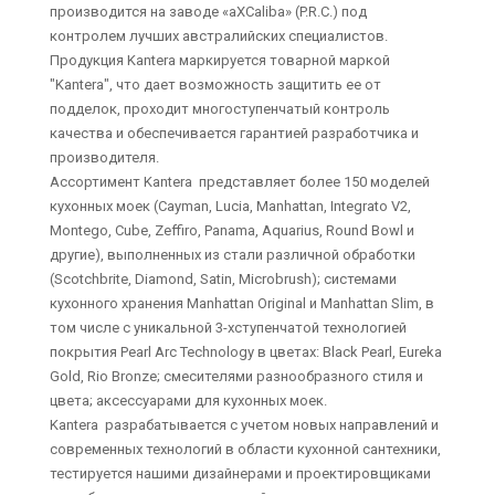
производится на заводе «aXCaliba» (P.R.C.) под
контролем лучших австралийских специалистов.
Продукция Kantera маркируется товарной маркой
"Kantera", что дает возможность защитить ее от
подделок, проходит многоступенчатый контроль
качества и обеспечивается гарантией разработчика и
производителя.
Ассортимент Kantera представляет более 150 моделей
кухонных моек (Cayman, Lucia, Manhattan, Integrato V2,
Montego, Cube, Zeffiro, Panama, Aquarius, Round Bowl и
другие), выполненных из стали различной обработки
(Scotchbrite, Diamond, Satin, Microbrush); системами
кухонного хранения Manhattan Original и Manhattan Slim, в
том числе с уникальной 3-хступенчатой технологией
покрытия Pearl Arc Technology в цветах: Black Pearl, Eureka
Gold, Rio Bronze; смесителями разнообразного стиля и
цвета; аксессуарами для кухонных моек.
Kantera разрабатывается с учетом новых направлений и
современных технологий в области кухонной сантехники,
тестируется нашими дизайнерами и проектировщиками