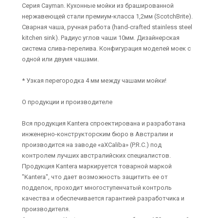
Серия Cayman. Кухонные мойки из брашированной
нержавеющей стали премиум-класса 1,2мм (ScotchBrite).
Сварная чаша, ручная работа (hand-crafted stainless steel
kitchen sink). Радиус углов чаши 10мм. Дизайнерская
система слива-перелива. Конфигурация моделей моек с
одной или двумя чашами.
* Узкая перегородка 4 мм между чашами мойки!
О продукции и производителе
Вся продукция Kantera спроектирована и разработана
инженерно-конструкторским бюро в Австралии и
производится на заводе «aXCaliba» (P.R.C.) под
контролем лучших австралийских специалистов.
Продукция Kantera маркируется товарной маркой
"Kantera", что дает возможность защитить ее от
подделок, проходит многоступенчатый контроль
качества и обеспечивается гарантией разработчика и
производителя.