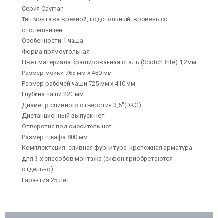
Серия Cayman
Тип монтажа врезной, подстольный, вровень со
столешницей
Особенности 1 чаша
Форма прямоугольная
Цвет материала брашированная сталь (ScotchBrite) 1,2мм
Размер мойки 765 мм х 450 мм
Размер рабочей чаши 725 мм х 410 мм
Глубина чаши 220 мм
Диаметр сливного отверстия 3,5"(OKG)
Дистанционный выпуск нет
Отверстие под смеситель нет
Размер шкафа 800 мм
Комплектация: сливная фурнитура, крепежная арматура
для 3-х способов монтажа (сифон приобретаются
отдельно)
Гарантия 25 лет