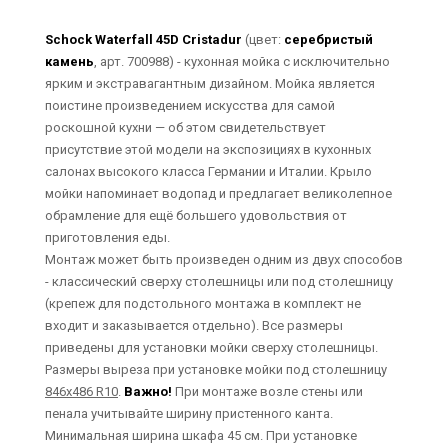
Schock Waterfall 45D Cristadur
(цвет:
серебристый
камень
, арт. 700988) - кухонная мойка с исключительно
ярким и экстравагантным дизайном. Мойка является
поистине произведением искусства для самой
роскошной кухни — об этом свидетельствует
присутствие этой модели на экспозициях в кухонных
салонах высокого класса Германии и Италии. Крыло
мойки напоминает водопад и предлагает великолепное
обрамление для ещё большего удовольствия от
приготовления еды.
Монтаж может быть произведен одним из двух способов
- классический сверху столешницы или под столешницу
(крепеж для подстольного монтажа в комплект не
входит и заказывается отдельно). Все размеры
приведены для установки мойки сверху столешницы.
Размеры выреза при установке мойки под столешницу
846х486 R10
.
Важно!
При монтаже возле стены или
пенала учитывайте ширину пристенного канта.
Минимальная ширина шкафа 45 см. При установке