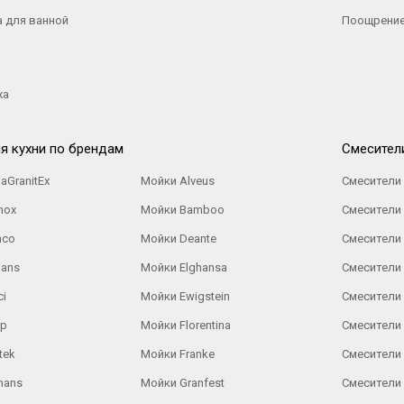
а для ванной
Поощрение
жа
я кухни по брендам
Cмесител
aGranitEx
Мойки Alveus
Смесители 
nox
Мойки Bamboo
Смесители 
nco
Мойки Deante
Смесители
Gans
Мойки Elghansa
Смесители
ci
Мойки Ewigstein
Смесители 
ар
Мойки Florentina
Смесители E
tek
Мойки Franke
Смесители
hans
Мойки Granfest
Смесители 