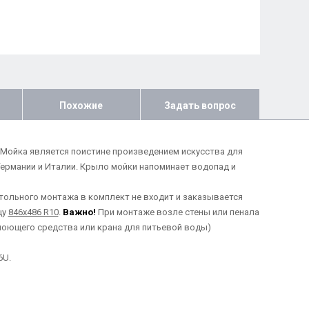
Похожие
Задать вопрос
м. Мойка является поистине произведением искусства для
Германии и Италии. Крыло мойки напоминает водопад и
тольного монтажа в комплект не входит и заказывается
цу
846х486 R10
.
Важно!
При монтаже возле стены или пенала
моющего средства или крана для питьевой воды)
6U.