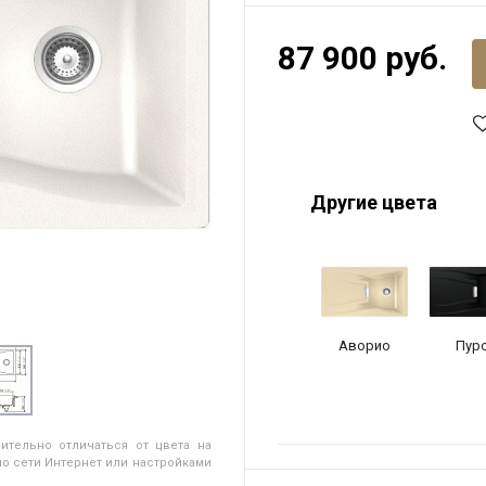
87 900 руб.
Другие цвета
Аворио
Пур
ительно отличаться от цвета на
о сети Интернет или настройками