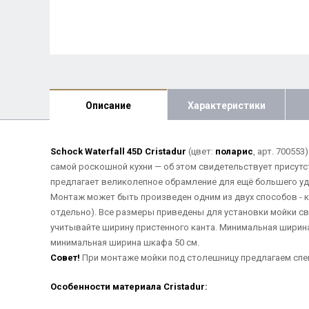
Описание
Характеристики
Schock Waterfall 45D Cristadur
(цвет:
поларис
, арт. 70055
самой роскошной кухни — об этом свидетельствует присутс
предлагает великолепное обрамление для ещё большего уд
Монтаж может быть произведен одним из двух способов - 
отдельно). Все размеры приведены для установки мойки с
учитывайте ширину пристенного канта. Минимальная ширин
минимальная ширина шкафа 50 см.
Совет!
При монтаже мойки под столешницу предлагаем спец
Особенности материала Cristadur: