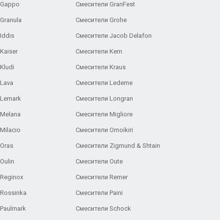
 Gappo
Смесители GranFest
Granula
Смесители Grohe
Iddis
Смесители Jacob Delafon
Kaiser
Смесители Kern
Kludi
Смесители Kraus
Lava
Смесители Ledeme
 Lemark
Смесители Longran
 Melana
Смесители Migliore
Milacio
Смесители Omoikiri
Oras
Смесители Zigmund & Shtain
Oulin
Смесители Oute
Reginox
Смесители Remer
Rossinka
Смесители Paini
Paulmark
Смесители Schock