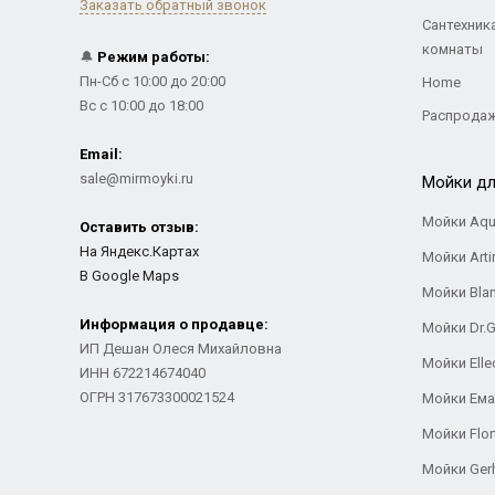
Заказать обратный звонок
Сантехник
комнаты
🔔
Режим работы:
Пн-Сб с 10:00 до 20:00
Home
Вс с 10:00 до 18:00
Распрода
Email:
sale@mirmoyki.ru
Мойки дл
Мойки Aqu
Оставить отзыв:
На Яндекс.Картах
Мойки Arti
В Google Maps
Мойки Bla
Информация о продавце:
Мойки Dr.
ИП Дешан Олеся Михайловна
Мойки Elle
ИНН 672214674040
ОГРН 317673300021524
Мойки Ем
Мойки Flor
Мойки Ger