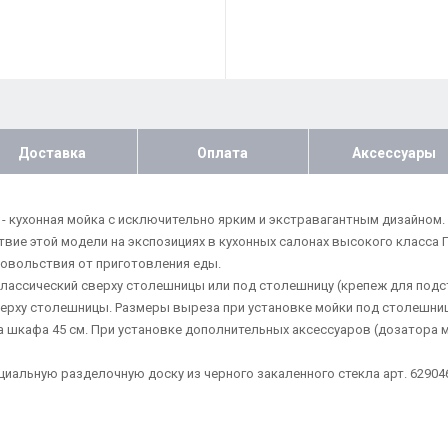
Доставка
Оплата
Аксессуары
3) - кухонная мойка с исключительно ярким и экстравагантным дизайно
твие этой модели на экспозициях в кухонных салонах высокого класса 
овольствия от приготовления еды.
классический сверху столешницы или под столешницу (крепеж для подс
верху столешницы. Размеры выреза при установке мойки под столешни
а шкафа 45 см. При установке дополнительных аксессуаров (дозатора 
иальную разделочную доску из черного закаленного стекла арт. 62904