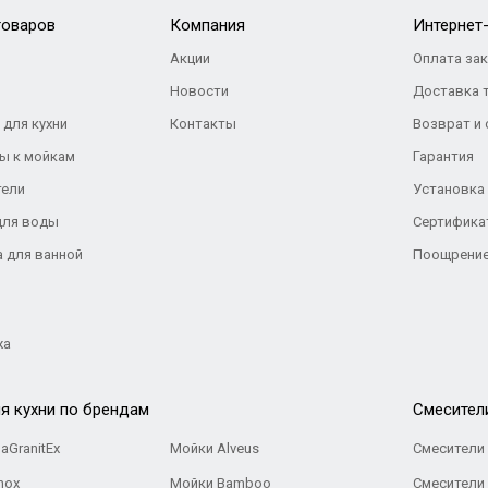
товаров
Компания
Интернет
Акции
Оплата за
Новости
Доставка 
 для кухни
Контакты
Возврат и
ы к мойкам
Гарантия
тели
Установка
для воды
Сертифика
а для ванной
Поощрение
жа
я кухни по брендам
Cмесител
aGranitEx
Мойки Alveus
Смесители 
nox
Мойки Bamboo
Смесители 