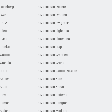
 Bennberg
Смесители Deante
 D&K
Смесители Dr.Gans
E.C.A
Cмесители Ewigstein
lleci
Смесители Elghansa
 Емар
Смесители Florentina
Franke
Смесители Frap
 Gappo
Смесители GranFest
Granula
Смесители Grohe
Iddis
Смесители Jacob Delafon
Kaiser
Смесители Kern
Kludi
Смесители Kraus
Lava
Смесители Ledeme
 Lemark
Смесители Longran
 Melana
Смесители Migliore