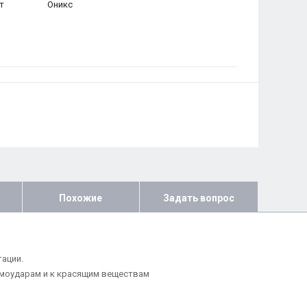
т
Оникс
Похожие
Задать вопрос
ации.
ермоударам и к красящим веществам