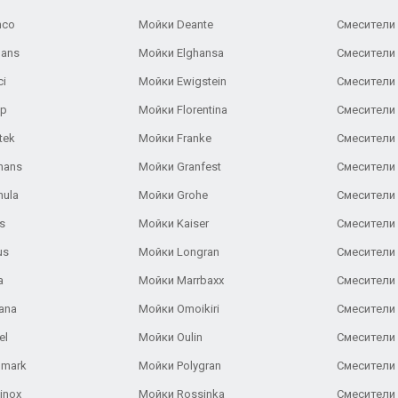
nco
Мойки Deante
Смесители
Gans
Мойки Elghansa
Смесители
ci
Мойки Ewigstein
Смесители 
ар
Мойки Florentina
Смесители E
tek
Мойки Franke
Смесители
hans
Мойки Granfest
Смесители 
nula
Мойки Grohe
Смесители
s
Мойки Kaiser
Смесители 
us
Мойки Longran
Смесители 
a
Мойки Marrbaxx
Смесители 
ana
Мойки Omoikiri
Смесители 
el
Мойки Oulin
Смесители 
lmark
Мойки Polygran
Смесители
inox
Мойки Rossinka
Смесители