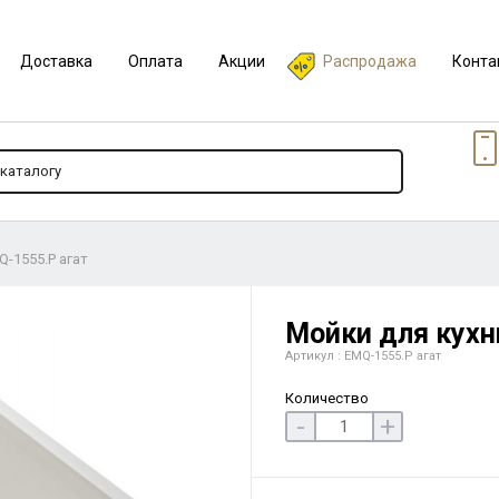
Доставка
Оплата
Акции
Распродажа
Конта
Q-1555.P агат
Мойки для кухн
Артикул : EMQ-1555.P агат
Количество
-
+