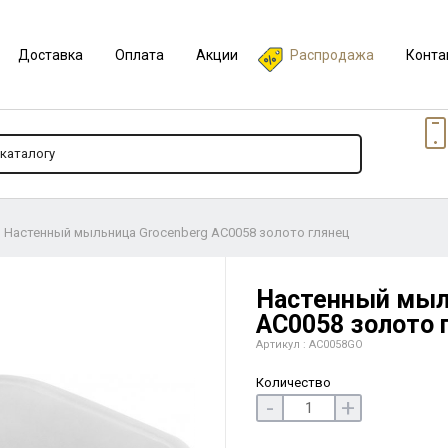
Доставка
Оплата
Акции
Распродажа
Конта
Настенный мыльница Grocenberg AC0058 золото глянец
Настенный мыл
AC0058 золото 
Артикул : AC0058GO
Количество
-
+