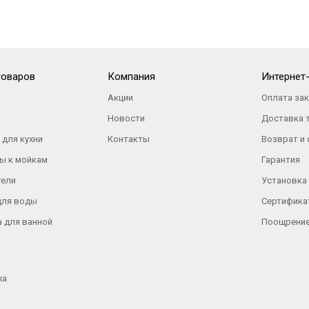
товаров
Компания
Интернет
Акции
Оплата за
Новости
Доставка 
 для кухни
Контакты
Возврат и
ы к мойкам
Гарантия
тели
Установка
для воды
Сертифика
а для ванной
Поощрение
жа