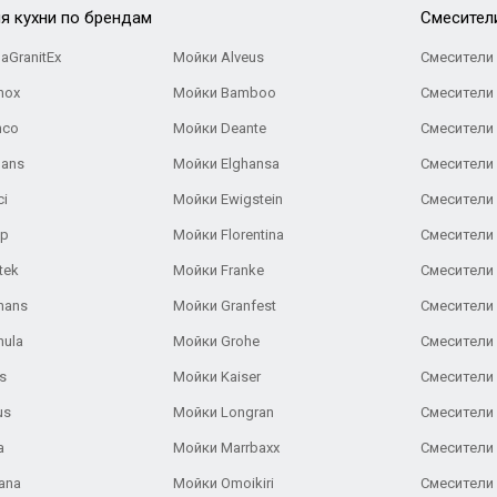
я кухни по брендам
Cмесител
aGranitEx
Мойки Alveus
Смесители 
nox
Мойки Bamboo
Смесители 
nco
Мойки Deante
Смесители
Gans
Мойки Elghansa
Смесители
ci
Мойки Ewigstein
Смесители 
ар
Мойки Florentina
Смесители E
tek
Мойки Franke
Смесители
hans
Мойки Granfest
Смесители 
nula
Мойки Grohe
Смесители
s
Мойки Kaiser
Смесители 
us
Мойки Longran
Смесители 
a
Мойки Marrbaxx
Смесители 
ana
Мойки Omoikiri
Смесители 