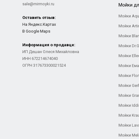
sale@mirmoyki.ru
Мойки дл
Мойки Aqu
Оставить отзыв:
На Яндекс.Картах
Мойки Arti
В Google Maps
Мойки Bla
Информация о продавце:
Мойки Dr.
ИП Дешан Олеся Михайловна
Мойки Elle
ИНН 672214674040
ОГРН 317673300021524
Мойки Ем
Мойки Flor
Мойки Ger
Мойки Gra
Мойки Iddi
Мойки Kra
Мойки Lav
Мойки Mel