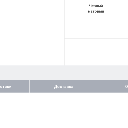
Черный
матовый
стики
Доставка
О