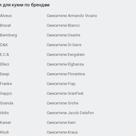
и для кухни по брендам
Alveus
Смесители Armando Vicario
Bravat
Смесители Blanco
 Bennberg
Смесители Deante
 D&K
Смесители Dr.Gans
E.C.A
Cмесители Ewigstein
lleci
Смесители Elghansa
 Емар
Смесители Florentina
Franke
Смесители Frap
 Gappo
Смесители GranFest
Granula
Смесители Grohe
Iddis
Смесители Jacob Delafon
Kaiser
Смесители Kern
Kludi
Смесители Kraus