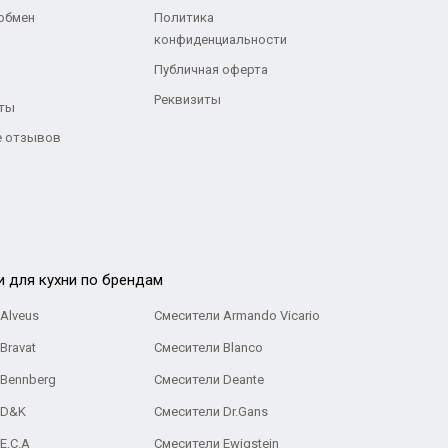
 обмен
Политика
конфиденциальности
Публичная оферта
Реквизиты
ты
 отзывов
и для кухни по брендам
Alveus
Смесители Armando Vicario
Bravat
Смесители Blanco
 Bennberg
Смесители Deante
 D&K
Смесители Dr.Gans
E.C.A
Cмесители Ewigstein