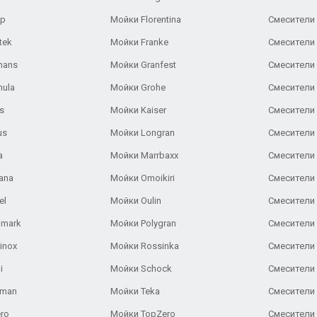
ар
Мойки Florentina
Смесители E
tek
Мойки Franke
Смесители
hans
Мойки Granfest
Смесители 
nula
Мойки Grohe
Смесители
s
Мойки Kaiser
Смесители 
us
Мойки Longran
Смесители 
a
Мойки Marrbaxx
Смесители 
ana
Мойки Omoikiri
Смесители 
el
Мойки Oulin
Смесители 
lmark
Мойки Polygran
Смесители
inox
Мойки Rossinka
Смесители
i
Мойки Schock
Смесители 
aman
Мойки Teka
Смесители 
ro
Мойки TopZero
Смесители 