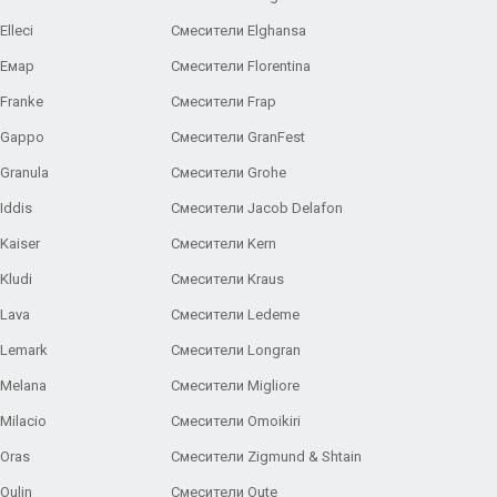
lleci
Смесители Elghansa
 Емар
Смесители Florentina
Franke
Смесители Frap
 Gappo
Смесители GranFest
Granula
Смесители Grohe
Iddis
Смесители Jacob Delafon
Kaiser
Смесители Kern
Kludi
Смесители Kraus
Lava
Смесители Ledeme
 Lemark
Смесители Longran
 Melana
Смесители Migliore
Milacio
Смесители Omoikiri
Oras
Смесители Zigmund & Shtain
Oulin
Смесители Oute