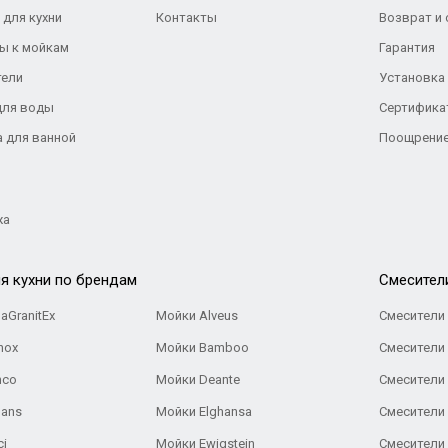
 для кухни
Контакты
Возврат и
ы к мойкам
Гарантия
тели
Установка
для воды
Сертифика
а для ванной
Поощрение
жа
я кухни по брендам
Cмесител
aGranitEx
Мойки Alveus
Смесители 
nox
Мойки Bamboo
Смесители 
nco
Мойки Deante
Смесители
Gans
Мойки Elghansa
Смесители
ci
Мойки Ewigstein
Смесители 