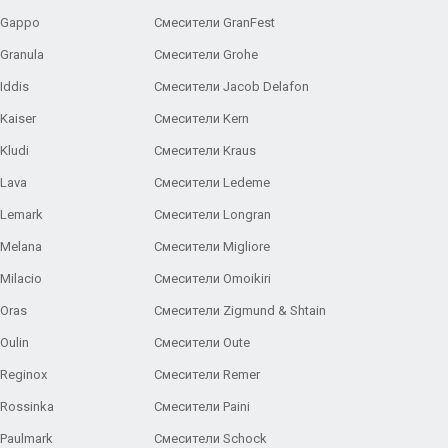
 Gappo
Смесители GranFest
Granula
Смесители Grohe
Iddis
Смесители Jacob Delafon
Kaiser
Смесители Kern
Kludi
Смесители Kraus
Lava
Смесители Ledeme
 Lemark
Смесители Longran
 Melana
Смесители Migliore
Milacio
Смесители Omoikiri
Oras
Смесители Zigmund & Shtain
Oulin
Смесители Oute
Reginox
Смесители Remer
Rossinka
Смесители Paini
Paulmark
Смесители Schock