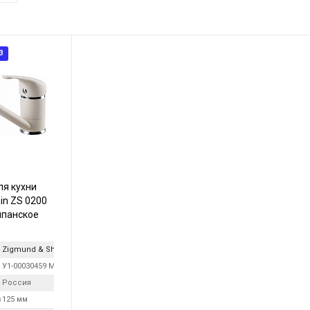
З
ля кухни
in ZS 0200
панское
Zigmund & Shtain
У1-00030459 МОЛОД.ШАМП
Россия
я
125 мм