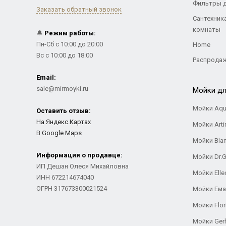
Фильтры 
Заказать обратный звонок
Сантехник
комнаты
🔔
Режим работы:
Пн-Сб с 10:00 до 20:00
Home
Вс с 10:00 до 18:00
Распрода
Email:
sale@mirmoyki.ru
Мойки дл
Мойки Aqu
Оставить отзыв:
На Яндекс.Картах
Мойки Arti
В Google Maps
Мойки Bla
Информация о продавце:
Мойки Dr.
ИП Дешан Олеся Михайловна
Мойки Elle
ИНН 672214674040
ОГРН 317673300021524
Мойки Ем
Мойки Flor
Мойки Ger