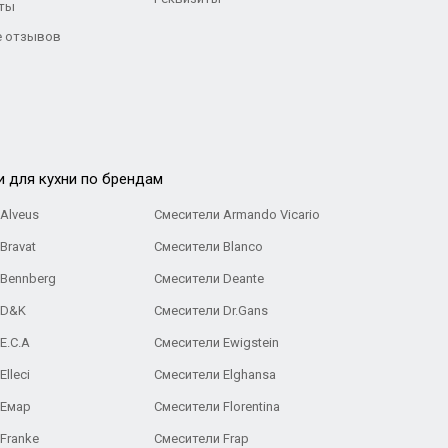
ты
 отзывов
и для кухни по брендам
Alveus
Смесители Armando Vicario
Bravat
Смесители Blanco
 Bennberg
Смесители Deante
 D&K
Смесители Dr.Gans
E.C.A
Cмесители Ewigstein
lleci
Смесители Elghansa
 Емар
Смесители Florentina
Franke
Смесители Frap