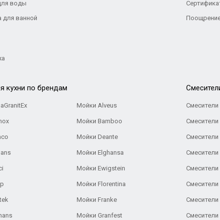
для воды
Сертифика
а для ванной
Поощрение
жа
я кухни по брендам
Cмесител
aGranitEx
Мойки Alveus
Смесители 
nox
Мойки Bamboo
Смесители 
nco
Мойки Deante
Смесители
Gans
Мойки Elghansa
Смесители
ci
Мойки Ewigstein
Смесители 
ар
Мойки Florentina
Смесители E
tek
Мойки Franke
Смесители
hans
Мойки Granfest
Смесители 