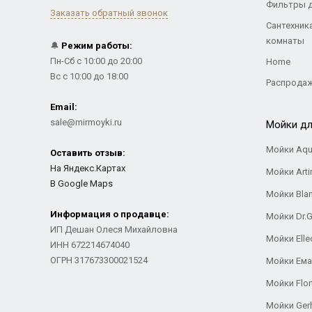
Фильтры 
Заказать обратный звонок
Сантехник
комнаты
🔔
Режим работы:
Пн-Сб с 10:00 до 20:00
Home
Вс с 10:00 до 18:00
Распрода
Email:
sale@mirmoyki.ru
Мойки дл
Мойки Aqu
Оставить отзыв:
На Яндекс.Картах
Мойки Arti
В Google Maps
Мойки Bla
Информация о продавце:
Мойки Dr.
ИП Дешан Олеся Михайловна
Мойки Elle
ИНН 672214674040
ОГРН 317673300021524
Мойки Ем
Мойки Flor
Мойки Ger