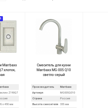
З
и Marrbaxx
Смеситель для кухни
7 хлопок,
Marrbaxx MG-005 Q10
вая
светло-серый
arrbaxx
Производитель
Marrbaxx
аклин Z190Q7
Артикул
MG005Q010
оссия
Страна
Россия
5 х 490 мм
Высота смесителя
335 мм