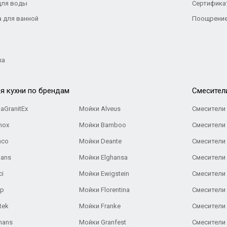
для воды
Сертифика
а для ванной
Поощрение
жа
я кухни по брендам
Cмесител
aGranitEx
Мойки Alveus
Смесители 
nox
Мойки Bamboo
Смесители 
nco
Мойки Deante
Смесители
Gans
Мойки Elghansa
Смесители
ci
Мойки Ewigstein
Смесители 
ар
Мойки Florentina
Смесители E
tek
Мойки Franke
Смесители
hans
Мойки Granfest
Смесители 