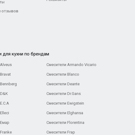
ты
 отзывов
и для кухни по брендам
Alveus
Смесители Armando Vicario
Bravat
Смесители Blanco
 Bennberg
Смесители Deante
 D&K
Смесители Dr.Gans
E.C.A
Cмесители Ewigstein
lleci
Смесители Elghansa
 Емар
Смесители Florentina
Franke
Смесители Frap