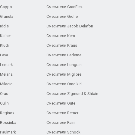
 Gappo
Смесители GranFest
Granula
Смесители Grohe
Iddis
Смесители Jacob Delafon
Kaiser
Смесители Kern
Kludi
Смесители Kraus
Lava
Смесители Ledeme
 Lemark
Смесители Longran
 Melana
Смесители Migliore
Milacio
Смесители Omoikiri
Oras
Смесители Zigmund & Shtain
Oulin
Смесители Oute
Reginox
Смесители Remer
Rossinka
Смесители Paini
Paulmark
Смесители Schock