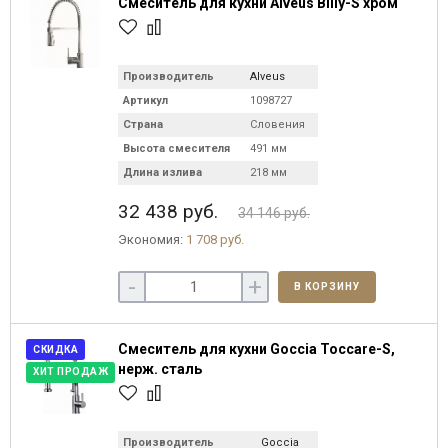
Смеситель для кухни Alveus Billy-S хром
Производитель
Alveus
Артикул
1098727
Страна
Словения
Высота смесителя
491 мм
Длина излива
218 мм
32 438 руб.
34 146 руб.
Экономия:
1 708 руб.
-
+
В КОРЗИНУ
Смеситель для кухни Goccia Toccare-S,
СКИДКА
нерж. сталь
ХИТ ПРОДАЖ
Производитель
Goccia