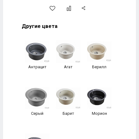
Другие цвета
Антрацит
Агат
Берилл
Серый
Барит
Морион