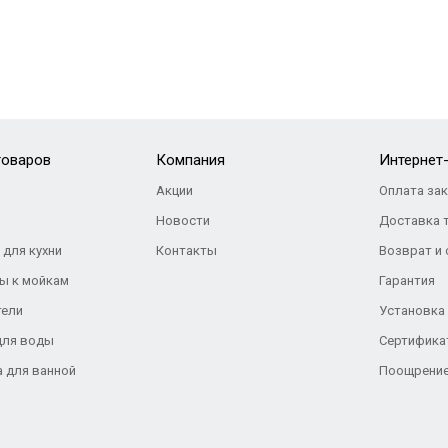
товаров
Компания
Интернет
Акции
Оплата за
Новости
Доставка 
 для кухни
Контакты
Возврат и
ы к мойкам
Гарантия
тели
Установка
для воды
Сертифика
а для ванной
Поощрение