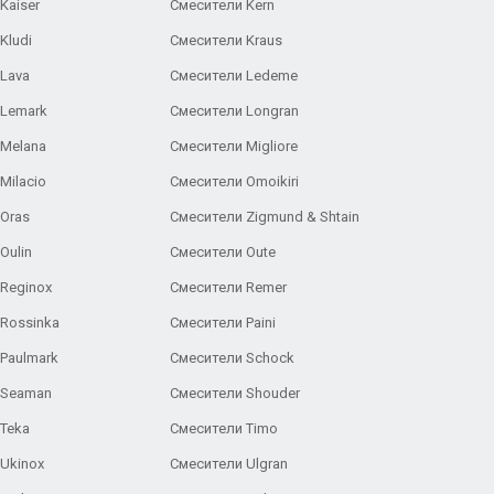
Kaiser
Смесители Kern
Kludi
Смесители Kraus
Lava
Смесители Ledeme
 Lemark
Смесители Longran
 Melana
Смесители Migliore
Milacio
Смесители Omoikiri
Oras
Смесители Zigmund & Shtain
Oulin
Смесители Oute
Reginox
Смесители Remer
Rossinka
Смесители Paini
Paulmark
Смесители Schock
 Seaman
Смесители Shouder
Teka
Смесители Timo
Ukinox
Смесители Ulgran