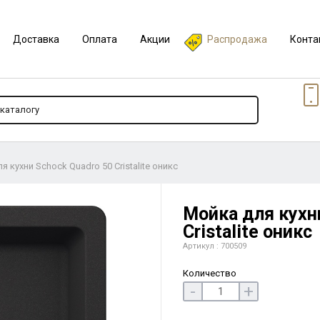
Доставка
Оплата
Акции
Распродажа
Конта
я кухни Schock Quadro 50 Cristalite оникс
Мойка для кухн
Cristalite оникс
Артикул : 700509
Количество
-
+