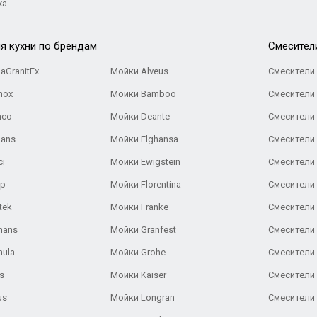
жа
я кухни по брендам
Cмесител
aGranitEx
Мойки Alveus
Смесители 
nox
Мойки Bamboo
Смесители 
nco
Мойки Deante
Смесители
Gans
Мойки Elghansa
Смесители
ci
Мойки Ewigstein
Смесители 
ар
Мойки Florentina
Смесители E
tek
Мойки Franke
Смесители
hans
Мойки Granfest
Смесители 
nula
Мойки Grohe
Смесители
s
Мойки Kaiser
Смесители 
us
Мойки Longran
Смесители 