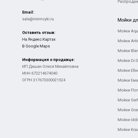
Распрода
Email:
sale@mirmoyki.ru
Мойки дл
Мойки Aqu
Оставить отзыв:
На Яндекс.Картах
Мойки Arti
В Google Maps
Мойки Bla
Информация о продавце:
Мойки Dr.
ИП Дешан Олеся Михайловна
Мойки Elle
ИНН 672214674040
ОГРН 317673300021524
Мойки Ем
Мойки Flor
Мойки Ger
Мойки Gra
Мойки Iddi
Мойки Kra