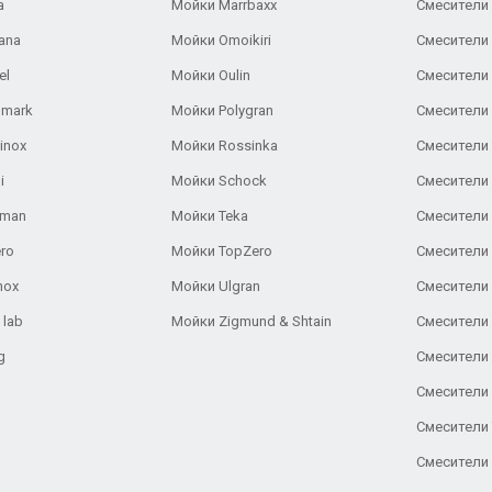
a
Мойки Marrbaxx
Смесители 
ana
Мойки Omoikiri
Смесители 
el
Мойки Oulin
Смесители 
lmark
Мойки Polygran
Смесители
inox
Мойки Rossinka
Смесители
i
Мойки Schock
Смесители 
aman
Мойки Teka
Смесители 
ro
Мойки TopZero
Смесители 
nox
Мойки Ulgran
Смесители 
 lab
Мойки Zigmund & Shtain
Смесители 
g
Смесители 
Смесители
Смесители 
Смесители 