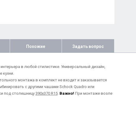
Похожие
Задать вопрос
я интерьера в любой стилистике. Универсальный дизайн,
 кухни.
тольного монтажа в комплект не входит и заказывается
мбинировать с другими чашами Schock Quadro или
ки под столешницу
390х370 R15
.
Важно!
При монтаже возле