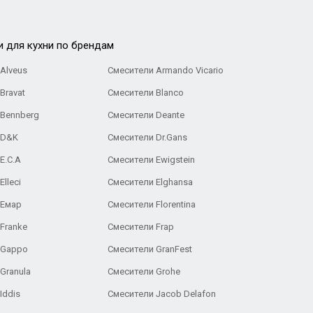
и для кухни по брендам
Alveus
Смесители Armando Vicario
Bravat
Смесители Blanco
 Bennberg
Смесители Deante
 D&K
Смесители Dr.Gans
E.C.A
Cмесители Ewigstein
lleci
Смесители Elghansa
 Емар
Смесители Florentina
Franke
Смесители Frap
 Gappo
Смесители GranFest
Granula
Смесители Grohe
Iddis
Смесители Jacob Delafon