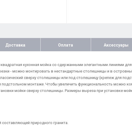
Доставка
Оплата
Аксессуары
) - квадратная кухонная мойка со сдержанными элегантными линиями дл
езки - можно монтировать в нестандартные столешницы и в островные
классический сверху столешницы или под столешницу (крепеж для подс
ри подстольном монтаже. Чтобы увеличить функциональность можно ко
становки мойки сверху столешницы. Размеры выреза при установке мой
й составляющей природного гранита.