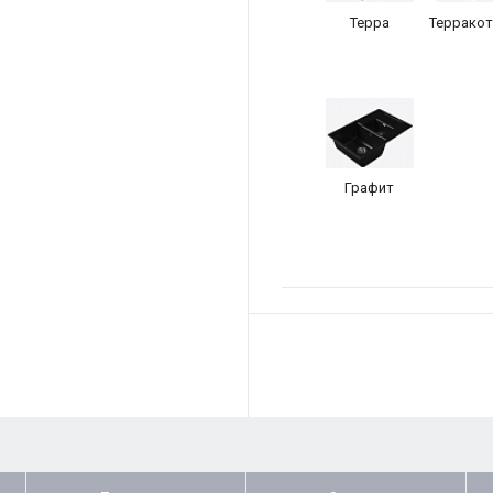
Терра
Террако
Графит