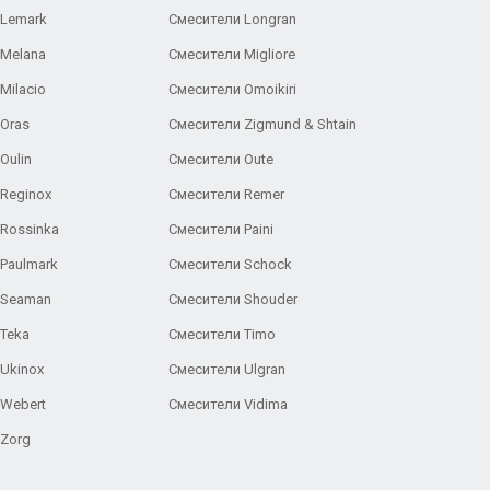
 Lemark
Смесители Longran
 Melana
Смесители Migliore
Milacio
Смесители Omoikiri
Oras
Смесители Zigmund & Shtain
Oulin
Смесители Oute
Reginox
Смесители Remer
Rossinka
Смесители Paini
Paulmark
Смесители Schock
 Seaman
Смесители Shouder
Teka
Смесители Timo
Ukinox
Смесители Ulgran
 Webert
Смесители Vidima
 Zorg