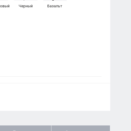
товый
Черный
Базальт