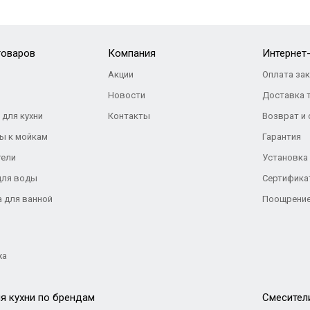
товаров
Компания
Интернет
Акции
Оплата за
Новости
Доставка 
 для кухни
Контакты
Возврат и
ы к мойкам
Гарантия
тели
Установка
для воды
Сертифика
а для ванной
Поощрение
жа
я кухни по брендам
Cмесител