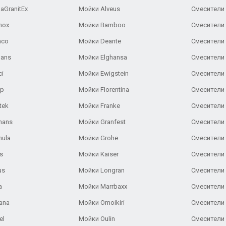
aGranitEx
Мойки Alveus
Смесители 
nox
Мойки Bamboo
Смесители 
nco
Мойки Deante
Смесители
Gans
Мойки Elghansa
Смесители
ci
Мойки Ewigstein
Смесители 
ар
Мойки Florentina
Смесители E
tek
Мойки Franke
Смесители
hans
Мойки Granfest
Смесители 
nula
Мойки Grohe
Смесители
s
Мойки Kaiser
Смесители 
us
Мойки Longran
Смесители 
a
Мойки Marrbaxx
Смесители 
ana
Мойки Omoikiri
Смесители 
el
Мойки Oulin
Смесители 