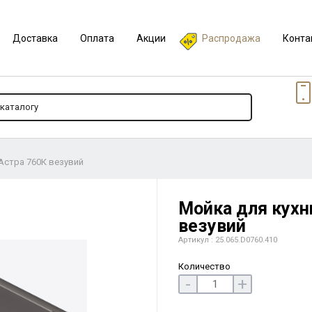
Доставка
Оплата
Акции
Распродажа
Конта
 Астра 760К везувий
Мойка для кухни
везувий
Артикул : 25.065.D0760.410
Количество
-
+