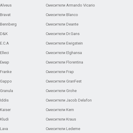
Alveus
Смесители Armando Vicario
Bravat
Смесители Blanco
 Bennberg
Смесители Deante
 D&K
Смесители Dr.Gans
E.C.A
Cмесители Ewigstein
lleci
Смесители Elghansa
 Емар
Смесители Florentina
Franke
Смесители Frap
 Gappo
Смесители GranFest
Granula
Смесители Grohe
Iddis
Смесители Jacob Delafon
Kaiser
Смесители Kern
Kludi
Смесители Kraus
Lava
Смесители Ledeme