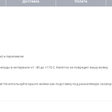
Доставка
Оплата
м) и переливом
ды в интервале от -40 до +110 С. Кипяток не повредит вашу мойку.
 Не используйте крыло мойки как подставку под раскалённую сковоро