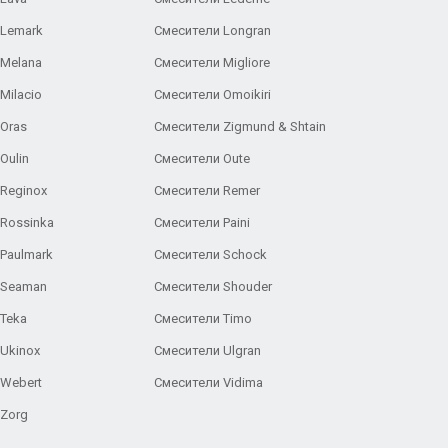
 Lemark
Смесители Longran
 Melana
Смесители Migliore
Milacio
Смесители Omoikiri
Oras
Смесители Zigmund & Shtain
Oulin
Смесители Oute
Reginox
Смесители Remer
Rossinka
Смесители Paini
Paulmark
Смесители Schock
 Seaman
Смесители Shouder
Teka
Смесители Timo
Ukinox
Смесители Ulgran
 Webert
Смесители Vidima
 Zorg