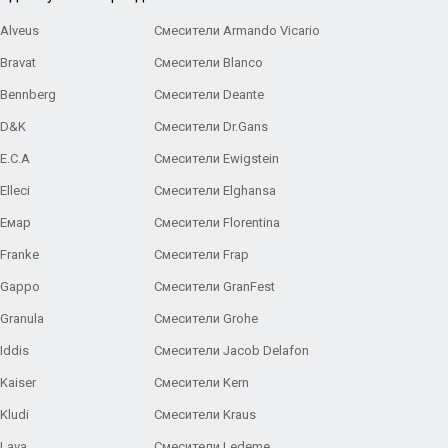
Alveus
Смесители Armando Vicario
Bravat
Смесители Blanco
 Bennberg
Смесители Deante
 D&K
Смесители Dr.Gans
E.C.A
Cмесители Ewigstein
lleci
Смесители Elghansa
 Емар
Смесители Florentina
Franke
Смесители Frap
 Gappo
Смесители GranFest
Granula
Смесители Grohe
Iddis
Смесители Jacob Delafon
Kaiser
Смесители Kern
Kludi
Смесители Kraus
Lava
Смесители Ledeme