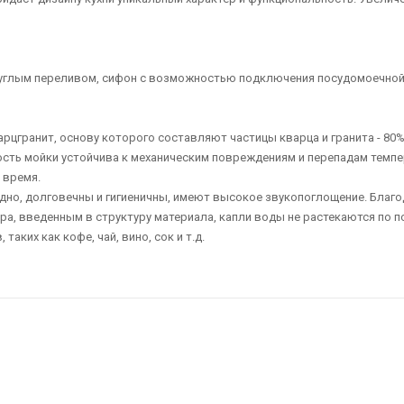
 круглым переливом, сифон с возможностью подключения посудомоечно
рцгранит, основу которого составляют частицы кварца и гранита - 80%
ность мойки устойчива к механическим повреждениям и перепадам темп
 время.
дно, долговечны и гигиеничны, имеют высокое звукопоглощение. Благ
, введенным в структуру материала, капли воды не растекаются по по
ких как кофе, чай, вино, сок и т.д.