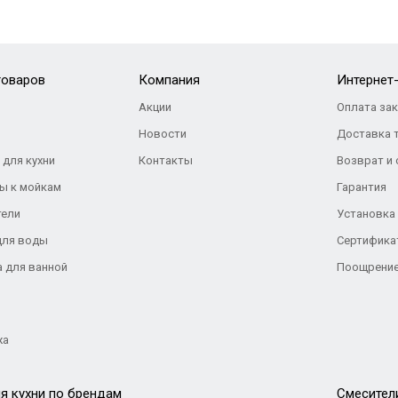
товаров
Компания
Интернет
Акции
Оплата за
Новости
Доставка 
 для кухни
Контакты
Возврат и
ы к мойкам
Гарантия
тели
Установка
для воды
Сертифика
а для ванной
Поощрение
жа
я кухни по брендам
Cмесител