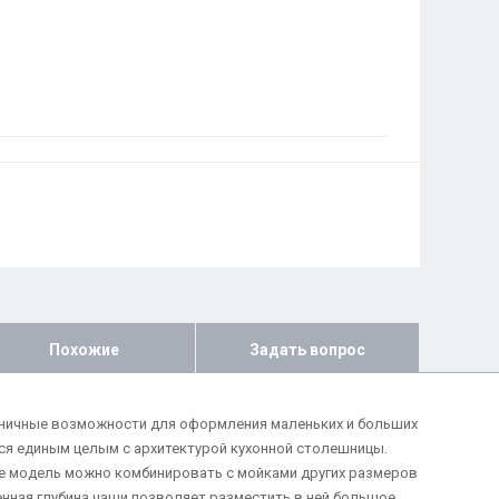
Похожие
Задать вопрос
аничные возможности для оформления маленьких и больших
я единым целым с архитектурой кухонной столешницы.
е модель можно комбинировать с мойками других размеров
енная глубина чаши позволяет разместить в ней большое