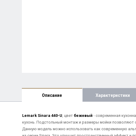
Описание
Характеристики
Lemark Sinara 440-U
, цвет
бежевый
- современная кухонн
кухонь. Подстольный монтаж и размеры мойки позволяют 
Данную модель можно использовать как современную альт
из серии Sinara. Это улучшит пространственный эффект и п