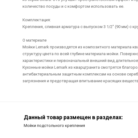
количество посуды и с комфортом использовать ее.
Комплектация:
Крепления, сливная арматура с выпуском 3 1/2" (90 мм) с
О материале
Мойки Lemark производятся из композитного материала ква
структуру цвета по всей глубине материала мойки. Поверх
характеристики и первоначальный внешний вид длительное
Кухонные мойки Lemark из кварцгранита смотрятся благоро
антибактериальным защитным комплексам на основе серебра
загрязнения и предотвращая впитывание красящих веществ, та
Данный товар размещен в разделах:
Мойки подстольного крепления