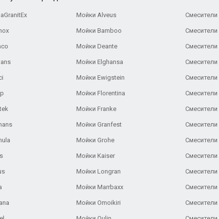
aGranitEx
Мойки Alveus
Смесители 
nox
Мойки Bamboo
Смесители 
nco
Мойки Deante
Смесители
Gans
Мойки Elghansa
Смесители
ci
Мойки Ewigstein
Смесители 
ар
Мойки Florentina
Смесители E
tek
Мойки Franke
Смесители
hans
Мойки Granfest
Смесители 
nula
Мойки Grohe
Смесители
s
Мойки Kaiser
Смесители 
us
Мойки Longran
Смесители 
a
Мойки Marrbaxx
Смесители 
ana
Мойки Omoikiri
Смесители 
el
Мойки Oulin
Смесители 