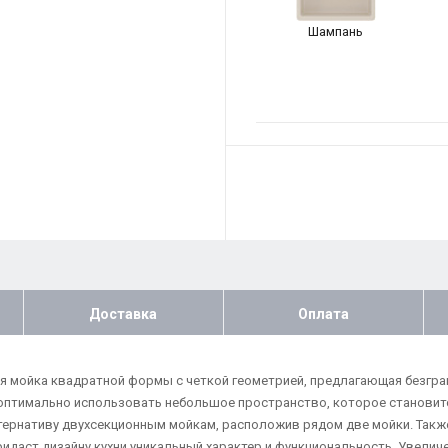
Шампань
Доставка
Оплата
ая мойка квадратной формы с четкой геометрией, предлагающая безгр
оптимально использовать небольшое пространство, которое становитс
ернативу двухсекционным мойкам, расположив рядом две мойки. Такж
ридаст дизайну кухни уникальный характер и функциональность. Увелич