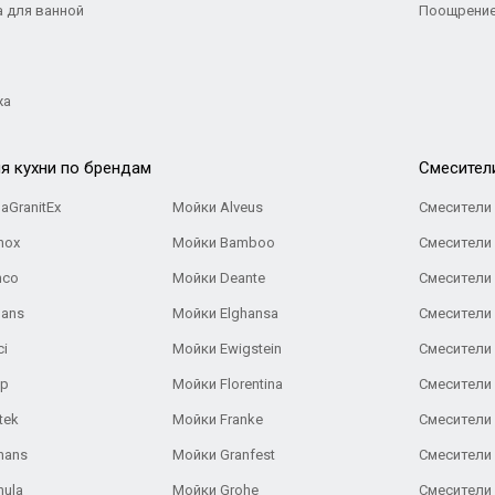
а для ванной
Поощрение
жа
я кухни по брендам
Cмесител
aGranitEx
Мойки Alveus
Смесители 
nox
Мойки Bamboo
Смесители 
nco
Мойки Deante
Смесители
Gans
Мойки Elghansa
Смесители
ci
Мойки Ewigstein
Смесители 
ар
Мойки Florentina
Смесители E
tek
Мойки Franke
Смесители
hans
Мойки Granfest
Смесители 
nula
Мойки Grohe
Смесители