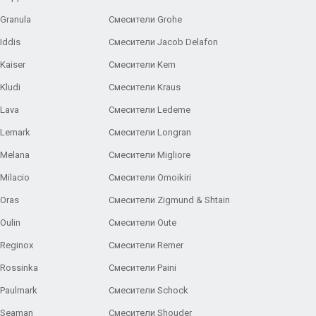
Granula
Смесители Grohe
Iddis
Смесители Jacob Delafon
Kaiser
Смесители Kern
Kludi
Смесители Kraus
Lava
Смесители Ledeme
 Lemark
Смесители Longran
 Melana
Смесители Migliore
Milacio
Смесители Omoikiri
Oras
Смесители Zigmund & Shtain
Oulin
Смесители Oute
Reginox
Смесители Remer
Rossinka
Смесители Paini
Paulmark
Смесители Schock
 Seaman
Смесители Shouder