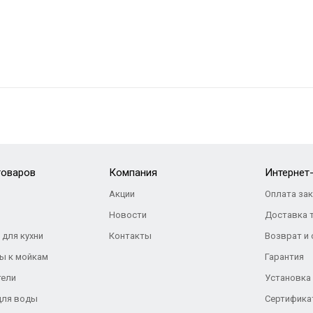
товаров
Компания
Интернет
Акции
Оплата за
Новости
Доставка 
 для кухни
Контакты
Возврат и
ы к мойкам
Гарантия
тели
Установка
для воды
Сертифика