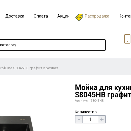
Доставка
Оплата
Акции
Распродажа
Конта
ProfLine S8045HB графит врезная
Мойка для кухни
S8045HB графит
Артикул : S8045HB
Количество
-
+