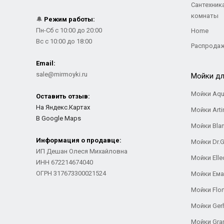
Сантехник
комнаты
🔔
Режим работы:
Пн-Сб с 10:00 до 20:00
Home
Вс с 10:00 до 18:00
Распрода
Email:
sale@mirmoyki.ru
Мойки дл
Мойки Aqu
Оставить отзыв:
На Яндекс.Картах
Мойки Arti
В Google Maps
Мойки Bla
Информация о продавце:
Мойки Dr.
ИП Дешан Олеся Михайловна
Мойки Elle
ИНН 672214674040
ОГРН 317673300021524
Мойки Ем
Мойки Flor
Мойки Ger
Мойки Gra