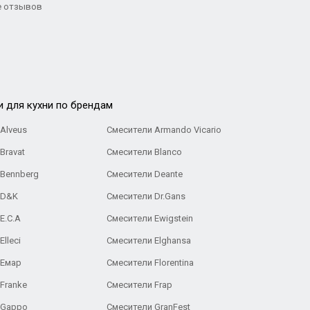
 отзывов
и для кухни по брендам
Alveus
Смесители Armando Vicario
Bravat
Смесители Blanco
 Bennberg
Смесители Deante
 D&K
Смесители Dr.Gans
E.C.A
Cмесители Ewigstein
lleci
Смесители Elghansa
 Емар
Смесители Florentina
Franke
Смесители Frap
 Gappo
Смесители GranFest