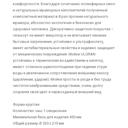
комфортности. Благодаря сочетанию полиэфирных смол
и натуральных мраморных наполнителей полученный
композитный материал в 8 раз прочнее натурального
мрамора, абсолютно экологичен и безопасен для
здоровья человека. Декоративно-защитное покрытие –
гелькоут не имеет микропор и не впитывает никакие
бытовые загрязнения, устойчиво к ультрафиолету,
имеет антибактериальные свойства и надежно защищает
от механических повреждений. Мойки ULGRAN
устойчивы к термическим воздействиям и кипятку,
имеют отличное шумопоглощение при падении струи
воды и увеличенное сопротивление внешнему износу
(царапинам, ударам). Мойки просты в уходе и без труда
чистятся неабразивными средствами, очень долго
сохраняя свой цвет и первозданный внешний вид.
Форма круглая
Количество чаш 1-секционная
Минимальная база для изделия 450 мм
Общий размер Ø 520 х 210 мм