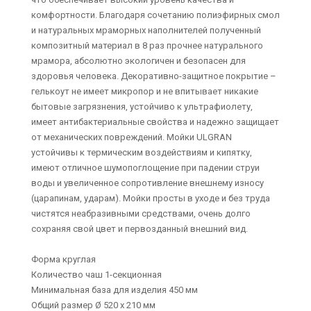
комфортности. Благодаря сочетанию полиэфирных смол
и натуральных мраморных наполнителей полученный
композитный материал в 8 раз прочнее натурального
мрамора, абсолютно экологичен и безопасен для
здоровья человека. Декоративно-защитное покрытие –
гелькоут не имеет микропор и не впитывает никакие
бытовые загрязнения, устойчиво к ультрафиолету,
имеет антибактериальные свойства и надежно защищает
от механических повреждений. Мойки ULGRAN
устойчивы к термическим воздействиям и кипятку,
имеют отличное шумопоглощение при падении струи
воды и увеличенное сопротивление внешнему износу
(царапинам, ударам). Мойки просты в уходе и без труда
чистятся неабразивными средствами, очень долго
сохраняя свой цвет и первозданный внешний вид.
Форма круглая
Количество чаш 1-секционная
Минимальная база для изделия 450 мм
Общий размер Ø 520 х 210 мм